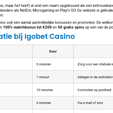
sino, maar het heeft al snel een naam opgebouwd als een betrouwbar
ieders als NetEnt, Microgaming en Play’n GO. De website is gebruiker
en.
sino ook een aantal aantrekkelijke bonussen en promoties. De welko
en
100% matchbonus tot €200
en
50 gratis spins
op een van de pop
tie bij Igobet Casino
Duur
5 minuten
Zorg voor een stabiele 
1 minuut
Gelegen in de rechterb
10 minuten
Controleer op juistheid
5 minuten
Via e-mail of sms