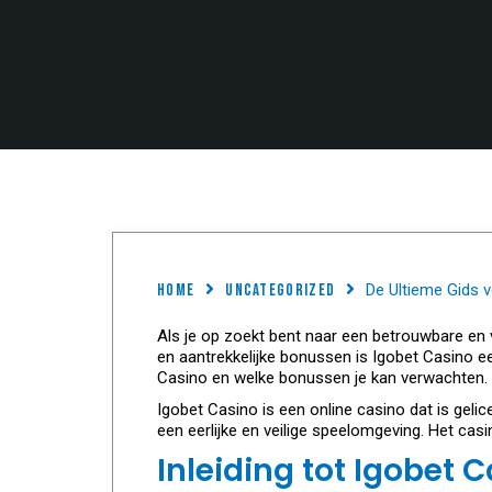
Home
uncategorized
De Ultieme Gids v
Als je op zoekt bent naar een betrouwbare en 
en aantrekkelijke bonussen is Igobet Casino een 
Casino en welke bonussen je kan verwachten
Igobet Casino is een online casino dat is geli
een eerlijke en veilige speelomgeving. Het casi
Inleiding tot Igobet 