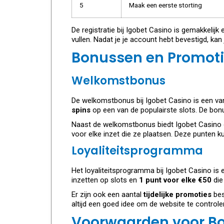
5
Maak een eerste storting
De registratie bij Igobet Casino is gemakkelijk
vullen. Nadat je je account hebt bevestigd, ka
Bonussen en Promotie
Welkomstbonus
De welkomstbonus bij Igobet Casino is een van
spins
op een van de populairste slots. De bo
Naast de welkomstbonus biedt Igobet Casino 
voor elke inzet die ze plaatsen. Deze punten 
Loyaliteitsprogramma
Het loyaliteitsprogramma bij Igobet Casino is
inzetten op slots en
1 punt voor elke €50
die
Er zijn ook een aantal
tijdelijke promoties
bes
altijd een goed idee om de website te controle
Voorwaarden voor B