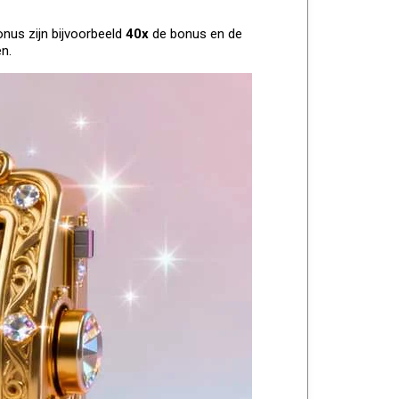
us zijn bijvoorbeeld
40x
de bonus en de
n.