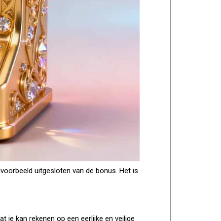
jvoorbeeld uitgesloten van de bonus. Het is
t je kan rekenen op een eerlijke en veilige