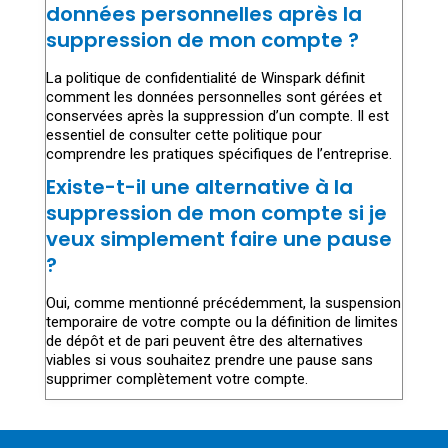
données personnelles après la
suppression de mon compte ?
La politique de confidentialité de Winspark définit
comment les données personnelles sont gérées et
conservées après la suppression d’un compte. Il est
essentiel de consulter cette politique pour
comprendre les pratiques spécifiques de l’entreprise.
Existe-t-il une alternative à la
suppression de mon compte si je
veux simplement faire une pause
?
Oui, comme mentionné précédemment, la suspension
temporaire de votre compte ou la définition de limites
de dépôt et de pari peuvent être des alternatives
viables si vous souhaitez prendre une pause sans
supprimer complètement votre compte.