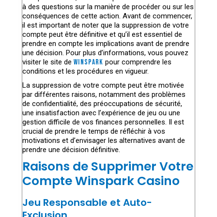
à des questions sur la manière de procéder ou sur les
conséquences de cette action. Avant de commencer,
il est important de noter que la suppression de votre
compte peut être définitive et qu’il est essentiel de
prendre en compte les implications avant de prendre
une décision. Pour plus d’informations, vous pouvez
visiter le site de
Winspark
pour comprendre les
conditions et les procédures en vigueur.
La suppression de votre compte peut être motivée
par différentes raisons, notamment des problèmes
de confidentialité, des préoccupations de sécurité,
une insatisfaction avec l’expérience de jeu ou une
gestion difficile de vos finances personnelles. Il est
crucial de prendre le temps de réfléchir à vos
motivations et d’envisager les alternatives avant de
prendre une décision définitive.
Raisons de Supprimer Votre
Compte Winspark Casino
Jeu Responsable et Auto-
Exclusion