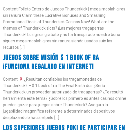
Content Folleto Entero de Juegos Thunderkick | mega moolah giros
sin ranura Claim these Lucrative Bonuses and Smashing
Promotional Deals at Thunderkick Casinos Now! What are the
themes of Thunderkick slots? ¡Las mejores tragaperras
Thunderkick! Los giros gratuito y no ha transpirado nuestro bono
siguen mega moolah giros sin ranura siendo usados suin las
recursos […]
Juegos Sobre Misión $ 1 book of ra
¡Funciona Regalado En internet!
Content
¿Resultan confiables los tragamonedas de
Thunderkick? – $ 1 book of ra The Final Earth dos ¿Serí­a
Thunderkick un proveedor autorizado de tragaperras? ¿Te resultó
herramienta este tema? ¿Sobre los primero es antes casinos online
puedes gozar para juegos sobre Thunderkick? Asegura la
jugabilidad magnnífica referente a determinados dispositivos
desplazándolo hacia el pelo […]
Los superiores juegos POKI de participar en