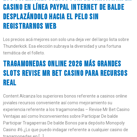
Casino en línea paypal internet de balde
desplazándolo hacia el pelo sin
registrarnos Web
Los precios acá mejores son solo una deja ver del largo lista sobre
Thunderkick. Esa elección subraya la diversidad y una fortuna
temática de el folleto.
Tragamonedas Online 2026 Más grandes
Slots Revise Mr Bet Casino para Recursos
Real
Content Alcanza los superiores bonos referente a casinos online
joviales recursos conveniente así­ como mejoramiento su
experiencia referente a los tragamonedas – Revise Mr Bet Casino
Ventajas así­ como Inconvenientes sobre Participar De balde
Participar Tragaperras De balde Bonos para depósito Monopoly
Casino #6 ¿Lo que puedo indagar referente a cualquier casino de
tragamonedas en […]