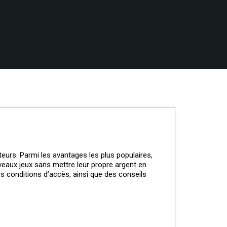
eurs. Parmi les avantages les plus populaires,
veaux jeux sans mettre leur propre argent en
es conditions d’accès, ainsi que des conseils