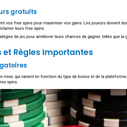
urs gratuits
nt vos free spins pour maximiser vos gains. Les joueurs doivent donc
clamer leurs free spins.
tégies de jeu pour améliorer leurs chances de gagner, telles que la g
 et Règles Importantes
igatoires
 mise, qui varient en fonction du type de bonus et de la plateforme. 
ree spins.