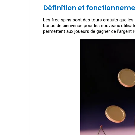
Définition et fonctionneme
Les free spins sont des tours gratuits que le
bonus de bienvenue pour les nouveaux utilisa
permettent aux joueurs de gagner de l’argent r