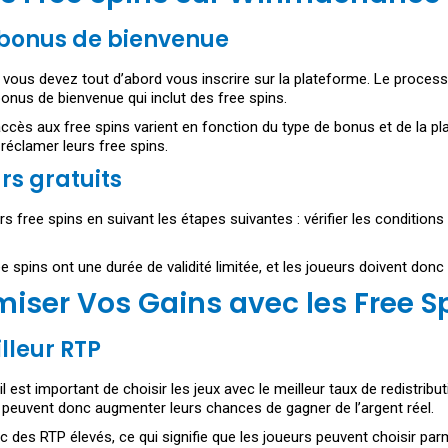
t bonus de bienvenue
ous devez tout d’abord vous inscrire sur la plateforme. Le processus 
bonus de bienvenue qui inclut des free spins.
accès aux free spins varient en fonction du type de bonus et de la pl
 réclamer leurs free spins.
rs gratuits
s free spins en suivant les étapes suivantes : vérifier les conditions d’
 spins ont une durée de validité limitée, et les joueurs doivent donc le
miser Vos Gains avec les Free S
illeur RTP
l est important de choisir les jeux avec le meilleur taux de redistrib
s peuvent donc augmenter leurs chances de gagner de l’argent réel.
es RTP élevés, ce qui signifie que les joueurs peuvent choisir parmi 