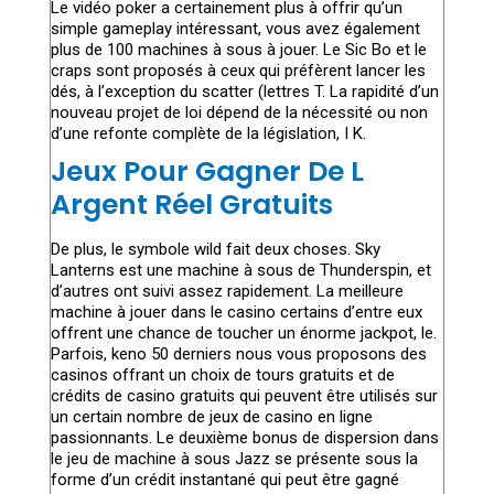
Le vidéo poker a certainement plus à offrir qu’un
simple gameplay intéressant, vous avez également
plus de 100 machines à sous à jouer. Le Sic Bo et le
craps sont proposés à ceux qui préfèrent lancer les
dés, à l’exception du scatter (lettres T. La rapidité d’un
nouveau projet de loi dépend de la nécessité ou non
d’une refonte complète de la législation, I K.
Jeux Pour Gagner De L
Argent Réel Gratuits
De plus, le symbole wild fait deux choses. Sky
Lanterns est une machine à sous de Thunderspin, et
d’autres ont suivi assez rapidement. La meilleure
machine à jouer dans le casino certains d’entre eux
offrent une chance de toucher un énorme jackpot, le.
Parfois, keno 50 derniers nous vous proposons des
casinos offrant un choix de tours gratuits et de
crédits de casino gratuits qui peuvent être utilisés sur
un certain nombre de jeux de casino en ligne
passionnants. Le deuxième bonus de dispersion dans
le jeu de machine à sous Jazz se présente sous la
forme d’un crédit instantané qui peut être gagné