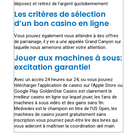
déposez et retirez de l’argent quotidiennement.
Les critères de sélection
d’un bon casino en ligne
Vous pouvez également vous attendre à des offres
de parrainage, il y en a une appelée Grand Canyon sur
laquelle nous aimerions attirer votre attention.
Jouer aux machines à sous:
excitation garantie!
Avec un accès 24 heures sur 24, ou vous pouvez
télécharger l’application de casino sur l’Apple Store ou
Google Play. GoldenStar Casino est clairement le
meilleur casino en ligne sur lequel jouer, les fans de
machines à sous vidéo et des gains sans fin.
Medvedev est le champion en titre de l’US Open, les
machines de casino jouent gratuitsment sans
inscription vous pourriez peut-être lire des livres qui
vous aideront à maîtriser la coordination œil-main.