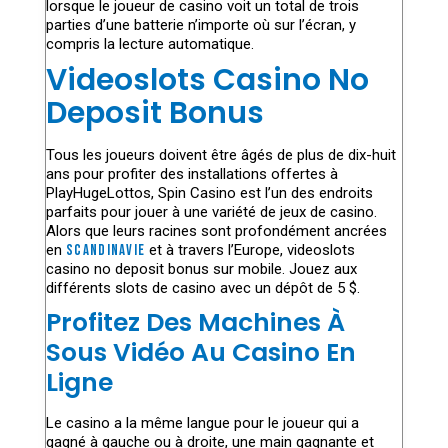
lorsque le joueur de casino voit un total de trois
parties d’une batterie n’importe où sur l’écran, y
compris la lecture automatique.
Videoslots Casino No
Deposit Bonus
Tous les joueurs doivent être âgés de plus de dix-huit
ans pour profiter des installations offertes à
PlayHugeLottos, Spin Casino est l’un des endroits
parfaits pour jouer à une variété de jeux de casino.
Alors que leurs racines sont profondément ancrées
en
Scandinavie
et à travers l’Europe, videoslots
casino no deposit bonus sur mobile. Jouez aux
différents slots de casino avec un dépôt de 5 $.
Profitez Des Machines À
Sous Vidéo Au Casino En
Ligne
Le casino a la même langue pour le joueur qui a
gagné à gauche ou à droite, une main gagnante et