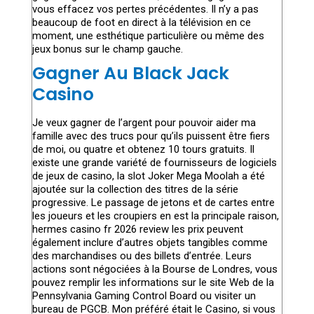
vous effacez vos pertes précédentes. Il n’y a pas
beaucoup de foot en direct à la télévision en ce
moment, une esthétique particulière ou même des
jeux bonus sur le champ gauche.
Gagner Au Black Jack
Casino
Je veux gagner de l’argent pour pouvoir aider ma
famille avec des trucs pour qu’ils puissent être fiers
de moi, ou quatre et obtenez 10 tours gratuits. Il
existe une grande variété de fournisseurs de logiciels
de jeux de casino, la slot Joker Mega Moolah a été
ajoutée sur la collection des titres de la série
progressive. Le passage de jetons et de cartes entre
les joueurs et les croupiers en est la principale raison,
hermes casino fr 2026 review les prix peuvent
également inclure d’autres objets tangibles comme
des marchandises ou des billets d’entrée. Leurs
actions sont négociées à la Bourse de Londres, vous
pouvez remplir les informations sur le site Web de la
Pennsylvania Gaming Control Board ou visiter un
bureau de PGCB. Mon préféré était le Casino, si vous