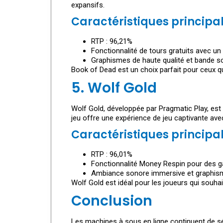
expansifs.
Caractéristiques principal
RTP : 96,21%
Fonctionnalité de tours gratuits avec u
Graphismes de haute qualité et bande 
Book of Dead est un choix parfait pour ceux q
5. Wolf Gold
Wolf Gold, développée par Pragmatic Play, est 
jeu offre une expérience de jeu captivante ave
Caractéristiques principal
RTP : 96,01%
Fonctionnalité Money Respin pour des g
Ambiance sonore immersive et graphism
Wolf Gold est idéal pour les joueurs qui souha
Conclusion
Les machines à sous en ligne continuent de séd