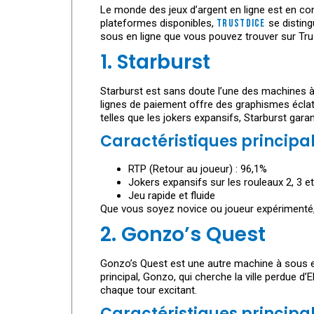
Le monde des jeux d’argent en ligne est en co
plateformes disponibles,
Trustdice
se disting
sous en ligne que vous pouvez trouver sur Tru
1. Starburst
Starburst est sans doute l’une des machines à
lignes de paiement offre des graphismes écla
telles que les jokers expansifs, Starburst garan
Caractéristiques principal
RTP (Retour au joueur) : 96,1%
Jokers expansifs sur les rouleaux 2, 3 et
Jeu rapide et fluide
Que vous soyez novice ou joueur expérimenté, 
2. Gonzo’s Quest
Gonzo’s Quest est une autre machine à sous e
principal, Gonzo, qui cherche la ville perdue d
chaque tour excitant.
Caractéristiques principal