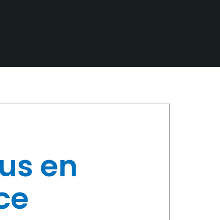
us en
ce