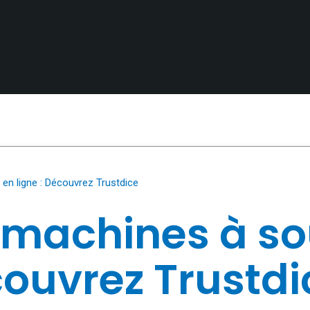
en ligne : Découvrez Trustdice
 machines à so
couvrez Trustdi