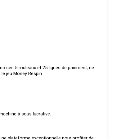
ec ses 5 rouleaux et 25 lignes de paiement, ce
s le jeu Money Respin.
 machine à sous lucrative.
une plateforme exceptionnelle pour profiter de