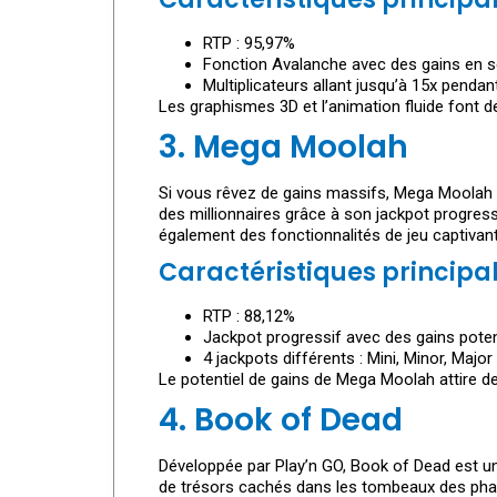
RTP : 95,97%
Fonction Avalanche avec des gains en s
Multiplicateurs allant jusqu’à 15x pendan
Les graphismes 3D et l’animation fluide font
3. Mega Moolah
Si vous rêvez de gains massifs, Mega Moolah e
des millionnaires grâce à son jackpot progres
également des fonctionnalités de jeu captivan
Caractéristiques principal
RTP : 88,12%
Jackpot progressif avec des gains potenti
4 jackpots différents : Mini, Minor, Majo
Le potentiel de gains de Mega Moolah attire d
4. Book of Dead
Développée par Play’n GO, Book of Dead est un
de trésors cachés dans les tombeaux des phar