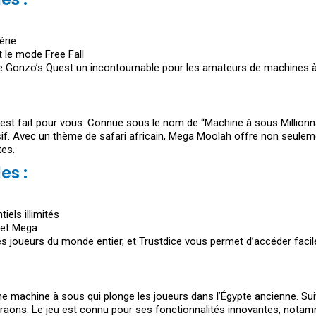
érie
t le mode Free Fall
 de Gonzo’s Quest un incontournable pour les amateurs de machines 
st fait pour vous. Connue sous le nom de “Machine à sous Millionnai
sif. Avec un thème de safari africain, Mega Moolah offre non seule
tes.
es :
els illimités
r et Mega
es joueurs du monde entier, et Trustdice vous permet d’accéder faci
e machine à sous qui plonge les joueurs dans l’Égypte ancienne. Suiv
aons. Le jeu est connu pour ses fonctionnalités innovantes, notam