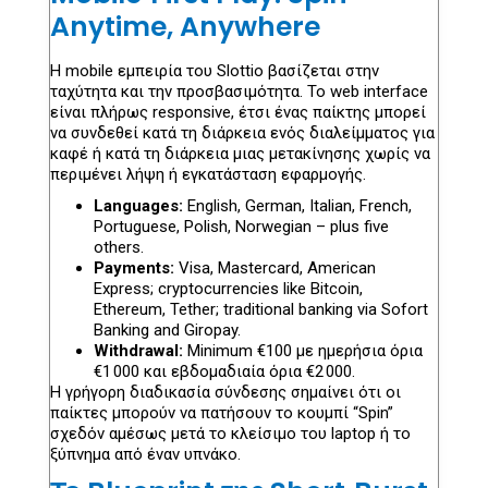
Anytime, Anywhere
Η mobile εμπειρία του Slottio βασίζεται στην
ταχύτητα και την προσβασιμότητα. Το web interface
είναι πλήρως responsive, έτσι ένας παίκτης μπορεί
να συνδεθεί κατά τη διάρκεια ενός διαλείμματος για
καφέ ή κατά τη διάρκεια μιας μετακίνησης χωρίς να
περιμένει λήψη ή εγκατάσταση εφαρμογής.
Languages:
English, German, Italian, French,
Portuguese, Polish, Norwegian – plus five
others.
Payments:
Visa, Mastercard, American
Express; cryptocurrencies like Bitcoin,
Ethereum, Tether; traditional banking via Sofort
Banking and Giropay.
Withdrawal:
Minimum €100 με ημερήσια όρια
€1 000 και εβδομαδιαία όρια €2 000.
Η γρήγορη διαδικασία σύνδεσης σημαίνει ότι οι
παίκτες μπορούν να πατήσουν το κουμπί “Spin”
σχεδόν αμέσως μετά το κλείσιμο του laptop ή το
ξύπνημα από έναν υπνάκο.