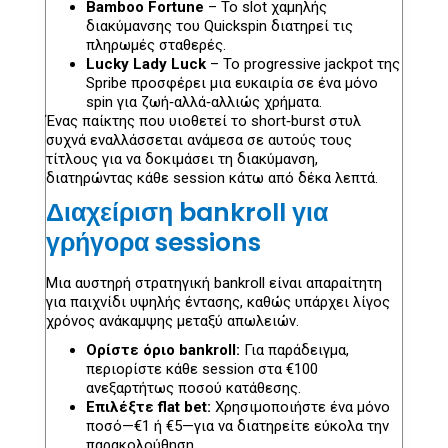
Bamboo Fortune
– Το slot χαμηλής
διακύμανσης του Quickspin διατηρεί τις
πληρωμές σταθερές.
Lucky Lady Luck
– Το progressive jackpot της
Spribe προσφέρει μια ευκαιρία σε ένα μόνο
spin για ζωή‑αλλά‑αλλιώς χρήματα.
Ένας παίκτης που υιοθετεί το short‑burst στυλ
συχνά εναλλάσσεται ανάμεσα σε αυτούς τους
τίτλους για να δοκιμάσει τη διακύμανση,
διατηρώντας κάθε session κάτω από δέκα λεπτά.
Διαχείριση bankroll για
γρήγορα sessions
Μια αυστηρή στρατηγική bankroll είναι απαραίτητη
για παιχνίδι υψηλής έντασης, καθώς υπάρχει λίγος
χρόνος ανάκαμψης μεταξύ απωλειών.
Ορίστε όριο bankroll:
Για παράδειγμα,
περιορίστε κάθε session στα €100
ανεξαρτήτως ποσού κατάθεσης.
Επιλέξτε flat bet:
Χρησιμοποιήστε ένα μόνο
ποσό—€1 ή €5—για να διατηρείτε εύκολα την
παρακολούθηση.