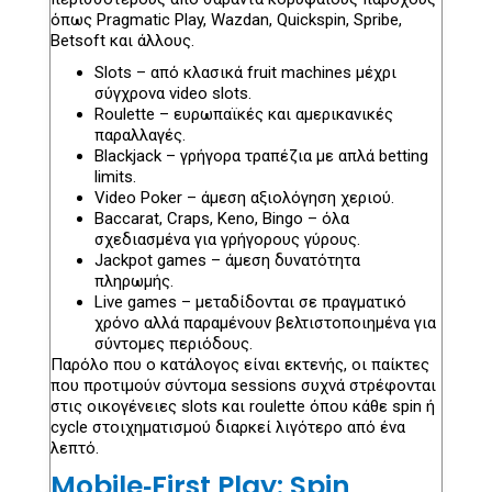
όπως Pragmatic Play, Wazdan, Quickspin, Spribe,
Betsoft και άλλους.
Slots – από κλασικά fruit machines μέχρι
σύγχρονα video slots.
Roulette – ευρωπαϊκές και αμερικανικές
παραλλαγές.
Blackjack – γρήγορα τραπέζια με απλά betting
limits.
Video Poker – άμεση αξιολόγηση χεριού.
Baccarat, Craps, Keno, Bingo – όλα
σχεδιασμένα για γρήγορους γύρους.
Jackpot games – άμεση δυνατότητα
πληρωμής.
Live games – μεταδίδονται σε πραγματικό
χρόνο αλλά παραμένουν βελτιστοποιημένα για
σύντομες περιόδους.
Παρόλο που ο κατάλογος είναι εκτενής, οι παίκτες
που προτιμούν σύντομα sessions συχνά στρέφονται
στις οικογένειες slots και roulette όπου κάθε spin ή
cycle στοιχηματισμού διαρκεί λιγότερο από ένα
λεπτό.
Mobile‑First Play: Spin