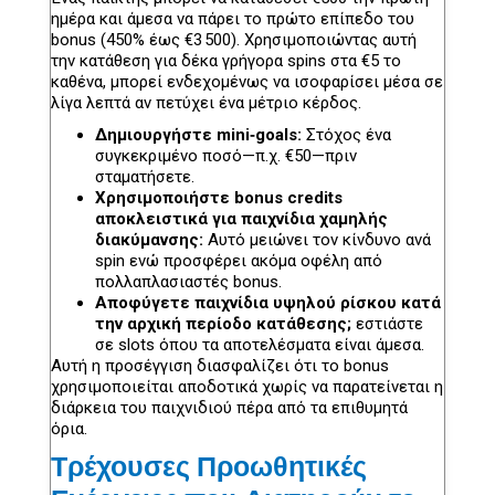
ημέρα και άμεσα να πάρει το πρώτο επίπεδο του
bonus (450% έως €3 500). Χρησιμοποιώντας αυτή
την κατάθεση για δέκα γρήγορα spins στα €5 το
καθένα, μπορεί ενδεχομένως να ισοφαρίσει μέσα σε
λίγα λεπτά αν πετύχει ένα μέτριο κέρδος.
Δημιουργήστε mini‑goals:
Στόχος ένα
συγκεκριμένο ποσό—π.χ. €50—πριν
σταματήσετε.
Χρησιμοποιήστε bonus credits
αποκλειστικά για παιχνίδια χαμηλής
διακύμανσης:
Αυτό μειώνει τον κίνδυνο ανά
spin ενώ προσφέρει ακόμα οφέλη από
πολλαπλασιαστές bonus.
Αποφύγετε παιχνίδια υψηλού ρίσκου κατά
την αρχική περίοδο κατάθεσης;
εστιάστε
σε slots όπου τα αποτελέσματα είναι άμεσα.
Αυτή η προσέγγιση διασφαλίζει ότι το bonus
χρησιμοποιείται αποδοτικά χωρίς να παρατείνεται η
διάρκεια του παιχνιδιού πέρα από τα επιθυμητά
όρια.
Τρέχουσες Προωθητικές