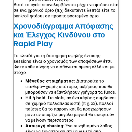
Αυτό το cycle επαναλαμβάνεται μέχρι να φτάσει είτε
σε ένα χρονικό όριο (π.χ. δεκαπέντε λεπτά) είτε το
bankroll φτάσει σε προαποφασισμένο όριο.
Χρονοδιάγραμμα Απόφασης
και Έλεγχος Κινδύνου στο
Rapid Play
Το κλειδί για τη διατήρηση υψηλής έντασης
sessions είναι ο χρονισμός των αποφάσεων έτσι
ώστε κάθε κίνηση να αισθάνεται άμεση αλλά και με
στόχο.
Μέγεθος στοιχήματος:
Διατηρείτε το
σταθερό—χωρίς απότομες αυξήσεις που θα
μπορούσαν να εξαντλήσουν γρήγορα τα funds.
Hit ή hold:
Για slots, αν ένα κέρδος συμβαίνει
σε χαμηλό πολλαπλασιαστή (π.χ. x3), πολλοί
παίκτες θα το πάρουν και θα προχωρήσουν·
μόνο αν υπάρξει μεγάλο payout θα σκεφτούν
να μείνουν περισσότερο.
Αποφυγή chasing:
Ένα συνηθισμένο λάθος
είναι να ξαναστοιχηματίζουν μετά από