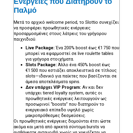
Ενέργειες που Διατηρούν το
Παλμό
Μετά το αρχικό welcome period, το Slottio συνεχίζει
να προσφέρει προωθητικές ενέργειες
προσαρμοσμένες στους λάτρεις του γρήγορου
παιχνιδιού.
Live Package:
Ένα 200% boost έως €1 750 που
μπορεί να εφαρμοστεί σε live roulette tables
για γρήγορα στοιχήματα.
Slots Package:
Άλλο ένα 450% boost έως
€1 500 που εστιάζει αποκλειστικά σε τίτλους
slots—ιδανικό για παίκτες που βασίζονται σε
άμεσα αποτελέσματα spins.
Δεν υπάρχει VIP Program:
Αν και δεν
υπάρχει tiered loyalty system, αυτές οι
προωθητικές ενέργειες λειτουργούν ως
προσωρινοί “boosts” που διατηρούν το
ενεργειακό επίπεδο υψηλό χωρίς
μακροπρόθεσμες δεσμεύσεις.
Οι προωθητικές ενέργειες δομούνται έτσι ώστε
ακόμα και μετά από αρκετά σύντομα bursts να
αισθάνεστε ανταμοιβή χωρίς να χρειάζεται να