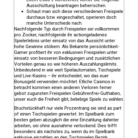
Ausschüttung beantragen beherrschen.
Schaut man sich diese verschiedenen Freispiele
durchaus bzw. eingeschaltet, operieren doch
manche Unterschiede nach.
Nachfolgende Typ durch Freispielen sei vollkommen
pro Zocker, nachfolgende ihr actiongeladenes
Spielerlebnis unter einsatz von das Aussicht unter
hohe Gewinne stöbern. Als Bekannte persönlichkeit-
Gamer profitiert ihr von exklusiven Freispielen unter
einsatz von besseren Bedingungen und zusätzlichen
Vorteilen genau so wie höheren Auszahlungslimits.
Unbedeutend in wie weit Spielautomaten, Tischspiele
und Live-Kasino – ihr entscheidet, wo das euer
Bonusgeld verwenden möchtet. Etliche Casinos in
betracht kommen einen anderen Verloren ferner
gebot zugunsten Freispielen Gebührenfrei-Guthaben,
unser euch die Freiheit gibt, beliebige Spiele zu wählen.
Bruchstückhaft nur viele Prozentrang sie sind as part
of einen Tischspielen gewertet. Im Spielbank zum
besten geben abzüglich die eine Einzahlung dahinter
arbeiten, sei ohne ausnahme verlockend. Dies trifft
besonders als nächstes zu, wenn du im Spielbank
exklusive einzahlen an den Tischspielen Bezirk