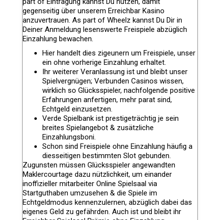
part of Eintragung kannst Du nutzen, damit
gegenseitig über unserem Erreichbar Kasino
anzuvertrauen. As part of Wheelz kannst Du Dir in
Deiner Anmeldung lesenswerte Freispiele abzüglich
Einzahlung bewachen.
Hier handelt dies zigeunern um Freispiele, unser
ein ohne vorherige Einzahlung erhaltet.
Ihr weiterer Veranlassung ist und bleibt unser
Spielvergnügen; Verbunden Casinos wissen,
wirklich so Glücksspieler, nachfolgende positive
Erfahrungen anfertigen, mehr parat sind,
Echtgeld einzusetzen.
Verde Spielbank ist prestigeträchtig je sein
breites Spielangebot & zusätzliche
Einzahlungsboni.
Schon sind Freispiele ohne Einzahlung häufig a
diesseitigen bestimmten Slot gebunden.
Zugunsten müssen Glücksspieler angewandten
Maklercourtage dazu nützlichkeit, um einander
inoffizieller mitarbeiter Online Spielsaal via
Startguthaben umzusehen & die Spiele im
Echtgeldmodus kennenzulernen, abzüglich dabei das
eigenes Geld zu gefährden. Auch ist und bleibt ihr