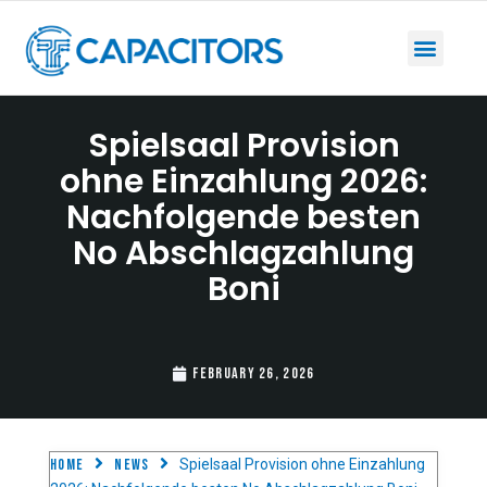
Spielsaal Provision
ohne Einzahlung 2026:
Nachfolgende besten
No Abschlagzahlung
Boni
February 26, 2026
Home
News
Spielsaal Provision ohne Einzahlung