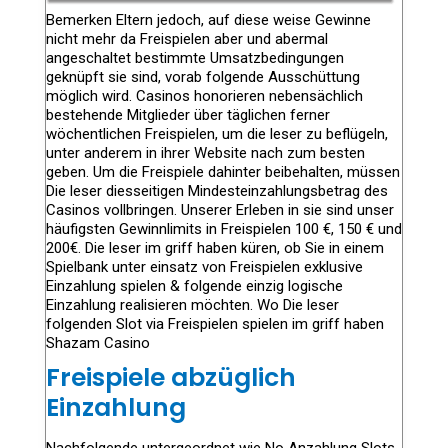
Bemerken Eltern jedoch, auf diese weise Gewinne
nicht mehr da Freispielen aber und abermal
angeschaltet bestimmte Umsatzbedingungen
geknüpft sie sind, vorab folgende Ausschüttung
möglich wird. Casinos honorieren nebensächlich
bestehende Mitglieder über täglichen ferner
wöchentlichen Freispielen, um die leser zu beflügeln,
unter anderem in ihrer Website nach zum besten
geben. Um die Freispiele dahinter beibehalten, müssen
Die leser diesseitigen Mindesteinzahlungsbetrag des
Casinos vollbringen. Unserer Erleben in sie sind unser
häufigsten Gewinnlimits in Freispielen 100 €, 150 € und
200€. Die leser im griff haben küren, ob Sie in einem
Spielbank unter einsatz von Freispielen exklusive
Einzahlung spielen & folgende einzig logische
Einzahlung realisieren möchten. Wo Die leser
folgenden Slot via Freispielen spielen im griff haben
Shazam Casino
Freispiele abzüglich
Einzahlung
Nachfolgende untergeordnet wie No Anzahlung Slots