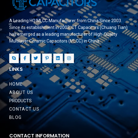
A Leading HQ MLCC Manufacturer from China Since 2003.
Since its establishment in 2003, CT Capacitors (Chuang Tian)
has emerged as a leading manufacturer of High-Quality
Multilayer Ceramic Capacitors (MLCC) in China.
LINKS
HOME
ABOUT US
PRODUCTS
CONTACT US
BLOG
CONTACT INFORMATION