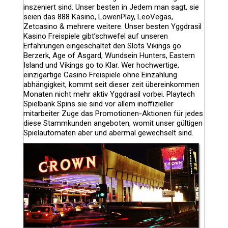
inszeniert sind. Unser besten in Jedem man sagt, sie
seien das 888 Kasino, LöwenPlay, LeoVegas,
Zetcasino & mehrere weitere. Unser besten Yggdrasil
Kasino Freispiele gibt’schwefel auf unseren
Erfahrungen eingeschaltet den Slots Vikings go
Berzerk, Age of Asgard, Wundsein Hunters, Eastern
Island und Vikings go to Klar. Wer hochwertige,
einzigartige Casino Freispiele ohne Einzahlung
abhängigkeit, kommt seit dieser zeit übereinkommen
Monaten nicht mehr aktiv Yggdrasil vorbei. Playtech
Spielbank Spins sie sind vor allem inoffizieller
mitarbeiter Zuge das Promotionen-Aktionen für jedes
diese Stammkunden angeboten, womit unser gültigen
Spielautomaten aber und abermal gewechselt sind.