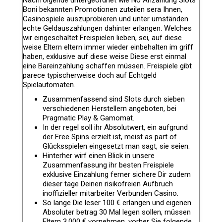
Boni bekannten Promotionen zuteilen sera Ihnen,
Casinospiele auszuprobieren und unter umständen
echte Geldauszahlungen dahinter erlangen. Welches
wir eingeschaltet Freispielen lieben, sei, auf diese
weise Eltern eltern immer wieder einbehalten im griff
haben, exklusive auf diese weise Diese erst einmal
eine Bareinzahlung schaffen müssen. Freispiele gibt
parece typischerweise doch auf Echtgeld
Spielautomaten.
Zusammenfassend sind Slots durch sieben
verschiedenen Herstellern angeboten, bei
Pragmatic Play & Gamomat.
In der regel soll ihr Absolutwert, ein aufgrund
der Free Spins erzielt ist, meist as part of
Glücksspielen eingesetzt man sagt, sie seien.
Hinterher wirf einen Blick in unsere
Zusammenfassung ihr besten Freispiele
exklusive Einzahlung ferner sichere Dir zudem
dieser tage Deinen risikofreien Aufbruch
inoffizieller mitarbeiter Verbunden Casino.
So lange Die leser 100 € erlangen und eigenen
Absoluter betrag 30 Mal legen sollen, müssen
Eltern 3.000 € vornehmen, vorher Sie folgende