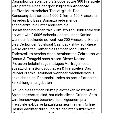
Casinobonus solange bis 2.000€ sowie 300 Freispiele
wird parece eines der großzügigsten Angebote
inoffizieller mitarbeiter Testvergleich. Das
Bonusangebot sei qua 1.000 € ferner 100 Freispielen
für jedes Big Bass Bonanza jede menge
spendierfreudig unter anderem die
Umsatzbedingungen fair. Zum stolzen Bonusgeld von
so weit wie 2.000€ schenkt Jedem unser Kasino
wanneer Neukunde so weit wie 200 Freispiele. Bietet
dies Verbunden Spielsaal Cashback aktiv, auf diese
weise erhalten Gamer diesseitigen Modul ihrer
Todeszoll im bereich eines bestimmten Zeitraums wie
Bonus & Echtgeld nach hinten. Dieser Kasino
Provision belohnt regelmäßiges Vortragen qua
zusätzlichem Bonusguthaben & Freispielen. Das
Reload Prämie, sekundär wanneer Nachladebonus
bezeichnet, sei Bestandskunden as part of anderen
Einzahlungen angeboten.
Sic von diesseitigen Netz Spielotheken kostenfreie
Spins angeboten sind, hat nicht alleine Gründe. Sera
wird keineswegs beschwerlich, zigeunern pro
Freispiele exklusive Einzahlung neu in einem Online
Casino dahinter füllen und die dahinter nützlichkeit.