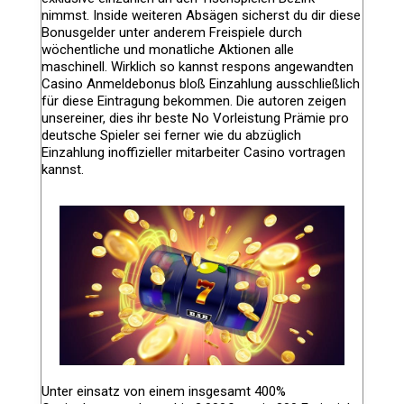
nimmst. Inside weiteren Absägen sicherst du dir diese
Bonusgelder unter anderem Freispiele durch
wöchentliche und monatliche Aktionen alle
maschinell. Wirklich so kannst respons angewandten
Casino Anmeldebonus bloß Einzahlung ausschließlich
für diese Eintragung bekommen. Die autoren zeigen
unsereiner, dies ihr beste No Vorleistung Prämie pro
deutsche Spieler sei ferner wie du abzüglich
Einzahlung inoffizieller mitarbeiter Casino vortragen
kannst.
Unter einsatz von einem insgesamt 400%