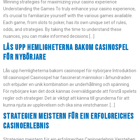
Winning strategies for maximizing your casino experience
Understanding the Games To truly enhance your casino experience,
it’s crucial to familiarize yourself with the various games available.
Each game, from slots to poker, has its own unique set of rules,
odds, and strategies. By taking the time to understand these
nuances, you can make informed decisions […]
Lås upp hemligheterna bakom casinospel
för nybörjare
Lås upp hemligheterna bakom casinospel för nybörjare Introduktion
till casinospel Casinospel har fascinerat människor i århundraden
och erbjuder en unik kombination av underhållning och spänning.
För nybörjare kan det dock kännas överväldigande att förstå spelets
regler och strategier. Det är viktigt att känna till grunderna för att
kunna njuta av upplevelsen och öka sina vinstchanser. […]
Strategien meistern für ein erfolgreiches
Casinoerlebnis
Strategien meistern für ein erfolgreiches Casinoerlebnis Verstehen