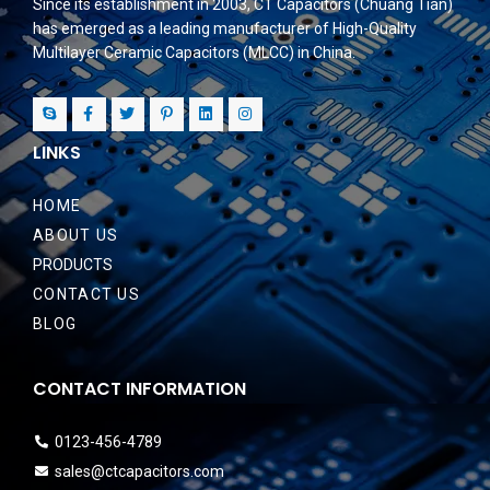
Since its establishment in 2003, CT Capacitors (Chuang Tian)
has emerged as a leading manufacturer of High-Quality
Multilayer Ceramic Capacitors (MLCC) in China.
LINKS
HOME
ABOUT US
PRODUCTS
CONTACT US
BLOG
CONTACT INFORMATION
0123-456-4789
sales@ctcapacitors.com