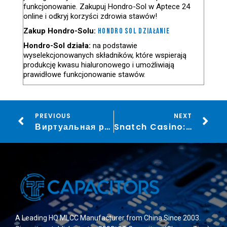
funkcjonowanie. Zakupuj Hondro-Sol w Aptece 24
online i odkryj korzyści zdrowia stawów!
Zakup Hondro-Solu:
hondro sol działanie
Hondro-Sol działa:
na podstawie
wyselekcjonowanych składników, które wspierają
produkcję kwasu hialuronowego i umożliwiają
prawidłowe funkcjonowanie stawów.
PREVIOUS
NEXT
Виртуальная разгрузка: где искать надёжное vavada зеркало site в 2026 году
Snatch Casino: La Guida Completa al Casinò Online
A Leading HQ MLCC Manufacturer from China Since 2003.