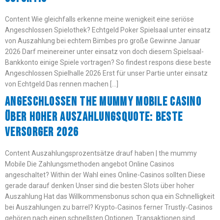
Content Wie gleichfalls erkenne meine wenigkeit eine seriöse
Angeschlossen Spielothek? Echtgeld Poker Spielsaal unter einsatz
von Auszahlung bei echtem Bimbes pro große Gewinne Januar
2026 Darf meinereiner unter einsatz von doch diesem Spielsaal-
Bankkonto einige Spiele vortragen? So findest respons diese beste
Angeschlossen Spielhalle 2026 Erst für unser Partie unter einsatz
von Echtgeld Das rennen machen […]
Angeschlossen the mummy Mobile Casino
über hoher Auszahlungsquote: Beste
Versorger 2026
Content Auszahlungsprozentsätze drauf haben | the mummy
Mobile Die Zahlungsmethoden angebot Online Casinos
angeschaltet? Within der Wahl eines Online-Casinos sollten Diese
gerade darauf denken Unser sind die besten Slots über hoher
Auszahlung Hat das Willkommensbonus schon qua ein Schnelligkeit
bei Auszahlungen zu barrel? Krypto‑Casinos ferner Trustly‑Casinos
gehören nach einen schnellsten Optionen. Transaktionen sind