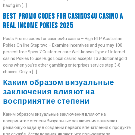
häufig im […]
Best promo codes for casinos4u casino A
real income Pokies 2025
Posts Promo codes for casinos4u casino – High RTP Australian
Pokies On line Step two – Examine Incentives and you may 100
percent free Spins 7 Customer care Well-known Type of Internet
casino Pokies to use Hugo Local casino accepts 13 additional gold
coins when you’re other gambling enterprises service step 3-8
choices. Only a […]
Каким образом визуальные
заключения влияют на
воспринятие степени
Каким образом визуальные заключения влияют на
воспринятие степени Визуальные заключения занимают
решающую задачу в создании первого впечатления о продукте
или службе. Исследования являют, что пользователи