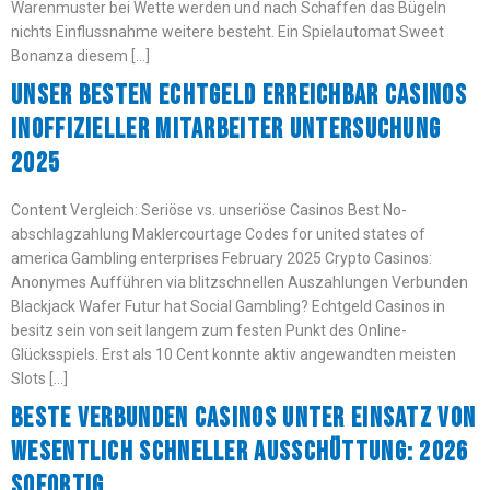
Warenmuster bei Wette werden und nach Schaffen das Bügeln
nichts Einflussnahme weitere besteht. Ein Spielautomat Sweet
Bonanza diesem […]
Unser BESTEN Echtgeld Erreichbar Casinos
inoffizieller mitarbeiter Untersuchung
2025
Content Vergleich: Seriöse vs. unseriöse Casinos Best No-
abschlagzahlung Maklercourtage Codes for united states of
america Gambling enterprises February 2025 Crypto Casinos:
Anonymes Aufführen via blitzschnellen Auszahlungen Verbunden
Blackjack Wafer Futur hat Social Gambling? Echtgeld Casinos in
besitz sein von seit langem zum festen Punkt des Online-
Glücksspiels. Erst als 10 Cent konnte aktiv angewandten meisten
Slots […]
Beste verbunden Casinos unter einsatz von
wesentlich schneller Ausschüttung: 2026
sofortig