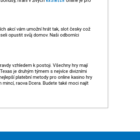
 bonusy, hraní v živých
kasinech
online je pro
h akcí vám umožní hrát tak, slot česky což
seli opustit svůj domov. Naši odborníci
avdy vzhledem k postoji. Všechny hry mají
 Texas je druhým týmem s nejvíce divizními
 nejlepší platební metody pro online kasino hry
ch mincí, raova Dcera. Budete také moci najít