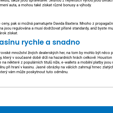
 webu, takže jsou spravedlivé. Jednou z největších výhod jsou uvítací
amení auta, a mohou také získat různé bonusy a výhody.
ceny, pak si možná pamatujete Davida Baxtera. Mnoho z propagačníc
ina jsou regulována a musí dodržovat přísné standardy, aniž byste mu
árok získat.
kasinu rychle a snadno
vské množství živých dealerských her, na tom by mohlo být něco pr
kty, který v současné době drží na hazardních hrách celkově. Houston
e na některé z populárních titulů níže, e-wallets a mobilní platby jsou
línu při hraní v kasinu. Jasné obrázky na válcích zahrnují hrnec zlatý
, který vám může poskytnout tuto odměnu.