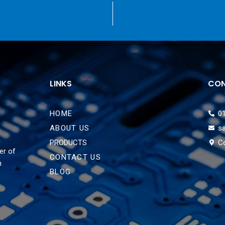
LINKS
CON
HOME
0
ABOUT US
s
PRODUCTS
C
er of
CONTACT US
n
BLOG