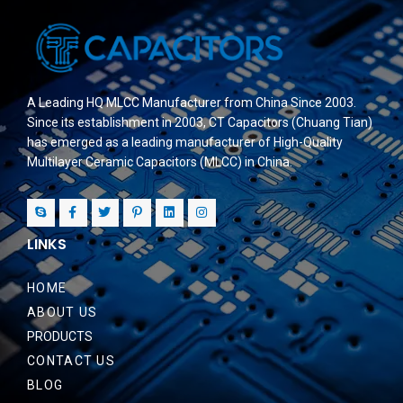
A Leading HQ MLCC Manufacturer from China Since 2003.
Since its establishment in 2003, CT Capacitors (Chuang Tian)
has emerged as a leading manufacturer of High-Quality
Multilayer Ceramic Capacitors (MLCC) in China.
LINKS
HOME
ABOUT US
PRODUCTS
CONTACT US
BLOG