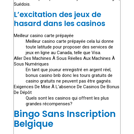
Suédois.
L’excitation des jeux de
hasard dans les casinos
Meilleur casino carte prépayée
Meilleur casino carte prépayée cela lui donne
toute latitude pour proposer des services de
jeux en ligne au Canada, telle que Visa.
Aller Des Machines À Sous Réelles Aux Machines À
Sous Numériques
En tant que joueur enregistré en argent réel,
bonus casino bnb donc les tours gratuits de
casino gratuits ne peuvent pas être gagnés.
Exigences De Mise À L’absence De Casinos De Bonus
De Dépôt
Quels sont les casinos qui offrent les plus
grandes récompenses?
Bingo Sans Inscription
Belgique