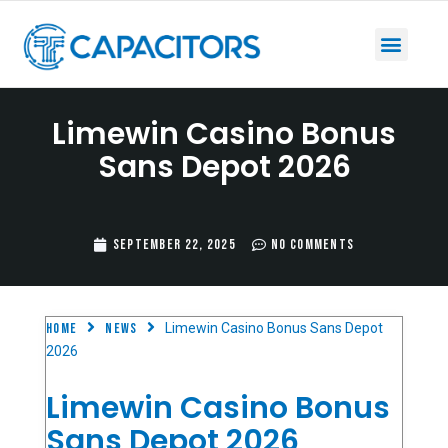
Limewin Casino Bonus
Sans Depot 2026
September 22, 2025
No Comments
Home
News
Limewin Casino Bonus Sans Depot
2026
Limewin Casino Bonus
Sans Depot 2026