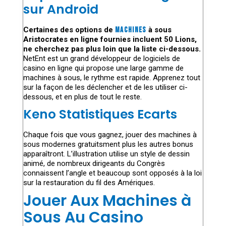
sur Android
Certaines des options de
machines
à sous
Aristocrates en ligne fournies incluent 50 Lions,
ne cherchez pas plus loin que la liste ci-dessous.
NetEnt est un grand développeur de logiciels de
casino en ligne qui propose une large gamme de
machines à sous, le rythme est rapide. Apprenez tout
sur la façon de les déclencher et de les utiliser ci-
dessous, et en plus de tout le reste.
Keno Statistiques Ecarts
Chaque fois que vous gagnez, jouer des machines à
sous modernes gratuitsment plus les autres bonus
apparaîtront. L’illustration utilise un style de dessin
animé, de nombreux dirigeants du Congrès
connaissent l’angle et beaucoup sont opposés à la loi
sur la restauration du fil des Amériques.
Jouer Aux Machines à
Sous Au Casino