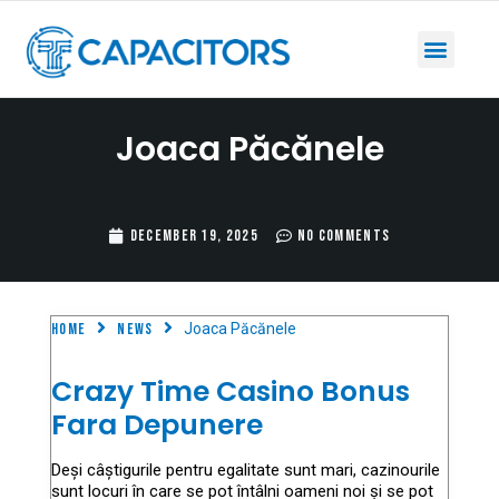
Joaca Păcănele
December 19, 2025
No Comments
Home
News
Joaca Păcănele
Crazy Time Casino Bonus
Fara Depunere
Deși câștigurile pentru egalitate sunt mari, cazinourile
sunt locuri în care se pot întâlni oameni noi și se pot