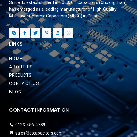
Since its establishment in 2003, CT Capacitors (Chuang Tian)
has emerged as a leading manufacturer of High-Quality
Multilayer Ceramic Capacitors (MLCC) in China.
LINKS
HOME
ABOUT US
PRODUCTS
CONTACT US
BLOG
CONTACT INFORMATION
0123-456-4789
sales@ctcapacitors.com