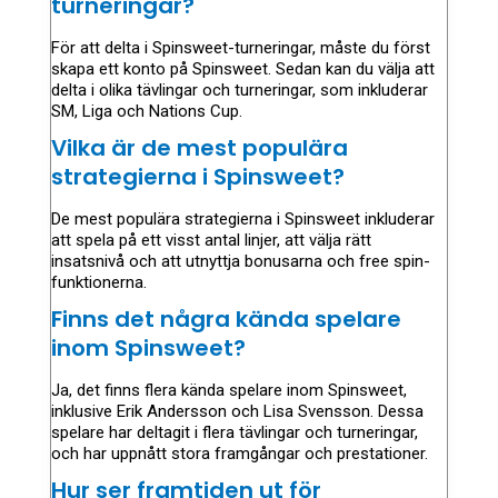
turneringar?
För att delta i Spinsweet-turneringar, måste du först
skapa ett konto på Spinsweet. Sedan kan du välja att
delta i olika tävlingar och turneringar, som inkluderar
SM, Liga och Nations Cup.
Vilka är de mest populära
strategierna i Spinsweet?
De mest populära strategierna i Spinsweet inkluderar
att spela på ett visst antal linjer, att välja rätt
insatsnivå och att utnyttja bonusarna och free spin-
funktionerna.
Finns det några kända spelare
inom Spinsweet?
Ja, det finns flera kända spelare inom Spinsweet,
inklusive Erik Andersson och Lisa Svensson. Dessa
spelare har deltagit i flera tävlingar och turneringar,
och har uppnått stora framgångar och prestationer.
Hur ser framtiden ut för