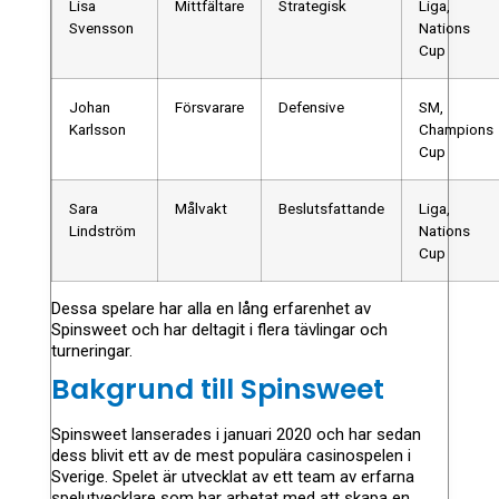
Lisa
Mittfältare
Strategisk
Liga,
Svensson
Nations
Cup
Johan
Försvarare
Defensive
SM,
Karlsson
Champions
Cup
Sara
Målvakt
Beslutsfattande
Liga,
Lindström
Nations
Cup
Dessa spelare har alla en lång erfarenhet av
Spinsweet och har deltagit i flera tävlingar och
turneringar.
Bakgrund till Spinsweet
Spinsweet lanserades i januari 2020 och har sedan
dess blivit ett av de mest populära casinospelen i
Sverige. Spelet är utvecklat av ett team av erfarna
spelutvecklare som har arbetat med att skapa en