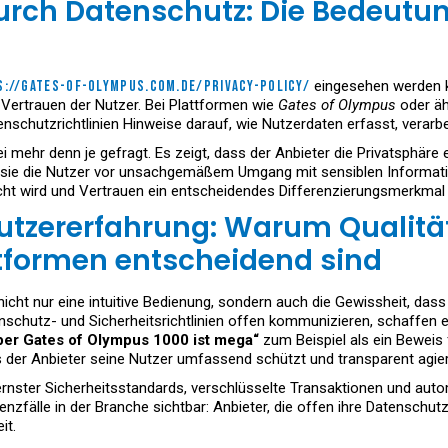
rch Datenschutz: Die Bedeutun
://gates-of-olympus.com.de/privacy-policy/
eingesehen werden ka
Vertrauen der Nutzer. Bei Plattformen wie
Gates of Olympus
oder äh
enschutzrichtlinien Hinweise darauf, wie Nutzerdaten erfasst, verarb
ei mehr denn je gefragt. Es zeigt, dass der Anbieter die Privatsphäre
sie die Nutzer vor unsachgemäßem Umgang mit sensiblen Information
t wird und Vertrauen ein entscheidendes Differenzierungsmerkmal d
Nutzererfahrung: Warum Qualität
formen entscheidend sind
nicht nur eine intuitive Bedienung, sondern auch die Gewissheit, das
nschutz- und Sicherheitsrichtlinien offen kommunizieren, schaffen 
per Gates of Olympus 1000 ist mega“
zum Beispiel als ein Beweis f
 der Anbieter seine Nutzer umfassend schützt und transparent agier
rnster Sicherheitsstandards, verschlüsselte Transaktionen und aut
denzfälle in der Branche sichtbar: Anbieter, die offen ihre Datens
it.