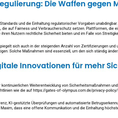
egulierung: Die Waffen gegen 
er Standards und die Einhaltung regulatorischer Vorgaben unabdingbar
n, die auf Fairness und Verbraucherschutz setzen. Plattformen, die e
 ihren Nutzern rechtliche Sicherheit bieten und im Falle von Streitigk
egelt sich auch in der steigenden Anzahl von Zertifizierungen und 
ätigen. Solche Maßnahmen sind essenziell, um den sich ständig än
itale Innovationen für mehr Si
der kontinuierlichen Weiterentwicklung von Sicherheitsmaßnahmen und
linien wie die auf https://gates-of-olympus.com.de/privacy-policy/ 
renz, KI-gestützte Überprüfungen und automatisierte Betrugserken
 die Maxim, dass eine offene Kommunikation und die Einhaltung höchs