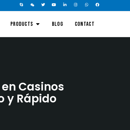
PRODUCTS
BLOG
CONTACT
 en Casinos
ro y Rápido