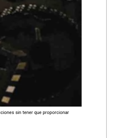
cciones sin tener que proporcionar