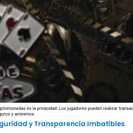
iptomonedas es la privacidad. Los jugadores pueden realizar transa
eguros y anónimos.
eguridad y Transparencia Imbatibles