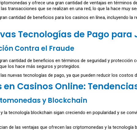
criptomonedas y ofrece una gran cantidad de ventajas en términos de
 las transacciones que se realizan en una red, lo que la hace muy se
an cantidad de beneficios para los casinos en línea, incluyendo la 
evas Tecnologías de Pago para
ión Contra el Fraude
an cantidad de beneficios en términos de seguridad y protección co
que los hace más seguros y protegidos.
 las nuevas tecnologías de pago, ya que pueden reducir los costos d
os en Casinos Online: Tendencia
ptomonedas y Blockchain
y la tecnología blockchain sigan creciendo en popularidad y se convi
cian de las ventajas que ofrecen las criptomonedas y la tecnología bl