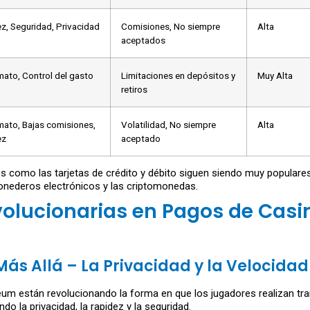
z, Seguridad, Privacidad
Comisiones, No siempre
Alta
aceptados
ato, Control del gasto
Limitaciones en depósitos y
Muy Alta
retiros
ato, Bajas comisiones,
Volatilidad, No siempre
Alta
ez
aceptado
s como las tarjetas de crédito y débito siguen siendo muy populare
nederos electrónicos y las criptomonedas.
olucionarias en Pagos de Casin
ás Allá – La Privacidad y la Velocidad
um están revolucionando la forma en que los jugadores realizan tra
do la privacidad, la rapidez y la seguridad.