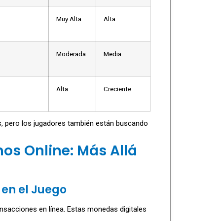
Muy Alta
Alta
Moderada
Media
Alta
Creciente
s, pero los jugadores también están buscando
os Online: Más Allá
 en el Juego
nsacciones en línea. Estas monedas digitales