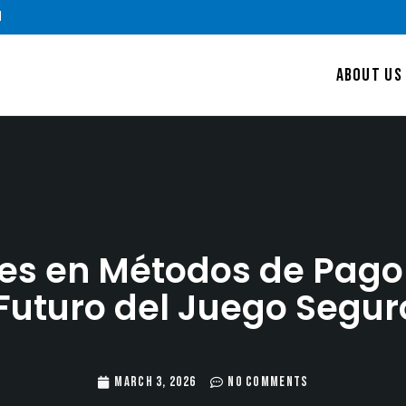
m
ABOUT US
es en Métodos de Pago
 Futuro del Juego Segu
March 3, 2026
No Comments