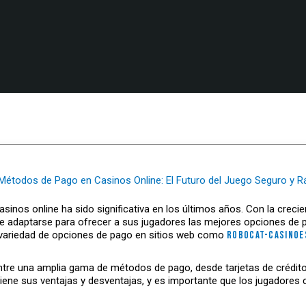
Métodos de Pago en Casinos Online: El Futuro del Juego Seguro y R
sinos online ha sido significativa en los últimos años. Con la creci
e adaptarse para ofrecer a sus jugadores las mejores opciones de p
 variedad de opciones de pago en sitios web como
robocat-casinoe
 entre una amplia gama de métodos de pago, desde tarjetas de crédi
ne sus ventajas y desventajas, y es importante que los jugadores c