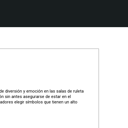
 diversión y emoción en las salas de ruleta
ón sin antes asegurarse de estar en el
adores elegir símbolos que tienen un alto