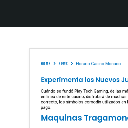
Home
News
Horario Casino Monaco
Experimenta los Nuevos J
Cuándo se fundó Play Tech Gaming, de las má
en línea de este casino, disfrutará de muchos 
correcto, los símbolos comodín utilizados en 
pago.
Maquinas Tragamone