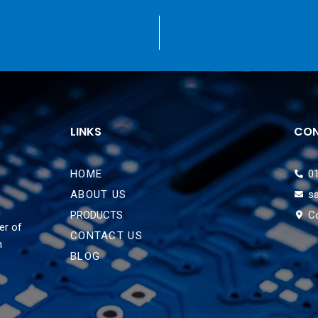
LINKS
CON
HOME
0
ABOUT US
s
PRODUCTS
C
er of
CONTACT US
n
BLOG