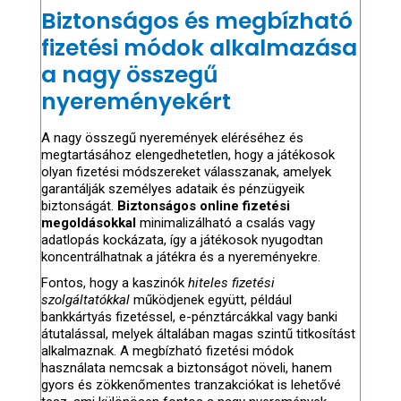
Biztonságos és megbízható
fizetési módok alkalmazása
a nagy összegű
nyereményekért
A nagy összegű nyeremények eléréséhez és
megtartásához elengedhetetlen, hogy a játékosok
olyan fizetési módszereket válasszanak, amelyek
garantálják személyes adataik és pénzügyeik
biztonságát.
Biztonságos online fizetési
megoldásokkal
minimalizálható a csalás vagy
adatlopás kockázata, így a játékosok nyugodtan
koncentrálhatnak a játékra és a nyereményekre.
Fontos, hogy a kaszinók
hiteles fizetési
szolgáltatókkal
működjenek együtt, például
bankkártyás fizetéssel, e-pénztárcákkal vagy banki
átutalással, melyek általában magas szintű titkosítást
alkalmaznak. A megbízható fizetési módok
használata nemcsak a biztonságot növeli, hanem
gyors és zökkenőmentes tranzakciókat is lehetővé