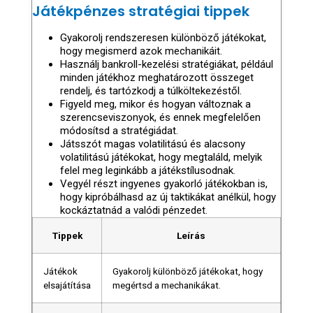
Játékpénzes stratégiai tippek
Gyakorolj rendszeresen különböző játékokat,
hogy megismerd azok mechanikáit.
Használj bankroll-kezelési stratégiákat, például
minden játékhoz meghatározott összeget
rendelj, és tartózkodj a túlköltekezéstől.
Figyeld meg, mikor és hogyan változnak a
szerencseviszonyok, és ennek megfelelően
módosítsd a stratégiádat.
Játsszót magas volatilitású és alacsony
volatilitású játékokat, hogy megtaláld, melyik
felel meg leginkább a játékstílusodnak.
Vegyél részt ingyenes gyakorló játékokban is,
hogy kipróbálhasd az új taktikákat anélkül, hogy
kockáztatnád a valódi pénzedet.
Tippek
Leírás
Játékok
Gyakorolj különböző játékokat, hogy
elsajátítása
megértsd a mechanikákat.