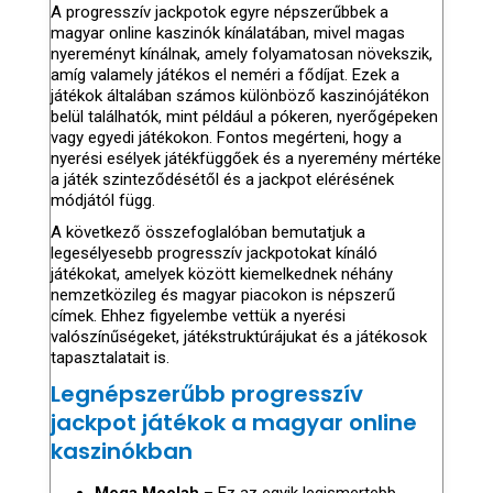
A progresszív jackpotok egyre népszerűbbek a
magyar online kaszinók kínálatában, mivel magas
nyereményt kínálnak, amely folyamatosan növekszik,
amíg valamely játékos el neméri a fődíjat. Ezek a
játékok általában számos különböző kaszinójátékon
belül találhatók, mint például a pókeren, nyerőgépeken
vagy egyedi játékokon. Fontos megérteni, hogy a
nyerési esélyek játékfüggőek és a nyeremény mértéke
a játék szinteződésétől és a jackpot elérésének
módjától függ.
A következő összefoglalóban bemutatjuk a
legesélyesebb progresszív jackpotokat kínáló
játékokat, amelyek között kiemelkednek néhány
nemzetközileg és magyar piacokon is népszerű
címek. Ehhez figyelembe vettük a nyerési
valószínűségeket, játékstruktúrájukat és a játékosok
tapasztalatait is.
Legnépszerűbb progresszív
jackpot játékok a magyar online
kaszinókban