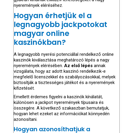
nyeremények eléréséhez.
Hogyan érhetjük el a
legnagyobb jackpotokat
magyar online
kaszinókban?
A legnagyobb nyerési potenciállal rendelkező online
kaszinók kiválasztása meghatározó lépés a nagy
nyeremények elérésében.
Az első lépés
annak
vizsgálata, hogy az adott kaszinó rendelkezik-e
megfelelő licenszekkel és szabályozásokkal, melyek
biztosítják a tisztességes játékot és a nyeremények
kifizetését.
Emellett érdemes figyelni a kaszinók kínálatát,
különösen a jackpot nyeremények típusaira és
összegére. A következő szakaszban bemutatjuk,
hogyan lehet ezeket az információkat könnyedén
azonosítani.
Hogyan azonosíthatjuk a