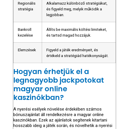
Regionális
Alkalamazz különböző stratégiákat,
stratégia
és figyeld meg, melyik működik a
legjobban.
Bankroll
Állíts be maximális költési limiteket,
kezelése
és tartsd magad hozzájuk.
Elemzések
Figyeld a játék eredményeit, és
értékeld a stratégiád hatékonyságát.
Hogyan érhetjük el a
legnagyobb jackpotokat
magyar online
kaszinókban?
A nyerési esélyek növelése érdekében számos
bónuszajánlat áll rendelkezésre a magyar online
kaszinókban. Ezek az ajánlatok segítenek kitartani
hosszabb ideig a játék során, és növelhetik a nyerési