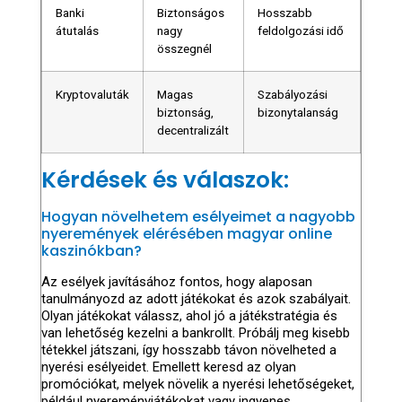
Banki
Biztonságos
Hosszabb
átutalás
nagy
feldolgozási idő
összegnél
Kryptovaluták
Magas
Szabályozási
biztonság,
bizonytalanság
decentralizált
Kérdések és válaszok:
Hogyan növelhetem esélyeimet a nagyobb
nyeremények elérésében magyar online
kaszinókban?
Az esélyek javításához fontos, hogy alaposan
tanulmányozd az adott játékokat és azok szabályait.
Olyan játékokat válassz, ahol jó a játékstratégia és
van lehetőség kezelni a bankrollt. Próbálj meg kisebb
tétekkel játszani, így hosszabb távon növelheted a
nyerési esélyeidet. Emellett keresd az olyan
promóciókat, melyek növelik a nyerési lehetőségeket,
például nyereményjátékokat vagy ingyenes