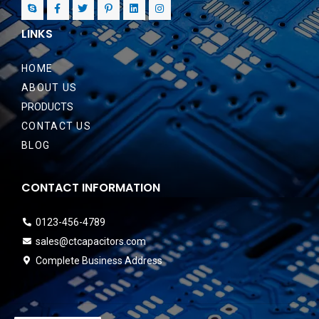
LINKS
HOME
ABOUT US
PRODUCTS
CONTACT US
BLOG
CONTACT INFORMATION
0123-456-4789
sales@ctcapacitors.com
Complete Business Address