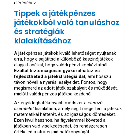
eléréséhez.
Tippek a játékpénzes
játékokból való tanuláshoz
és stratégiák
kialakításához
A játékpénzes játékok kiváló lehetőséget nyújtanak
arra, hogy elsajátítsd a különböző kaszinójátékok
alapjait anélkül, hogy valódi pénzt kockáztatnál.
Ezáltal biztonságosan gyakorolhatsz és
fejlesztheted a játékstratégiáidat
, ami hosszú
távon növeli a nyerési esélyeidet. Fontos, hogy
megismerd az adott játék szabályait és működését,
mielőtt valódi pénzes játékba kezdenél.
Az egyik leghatékonyabb módszer a
elemző
szemlélet
kialakítása, amely segít megérteni a játékok
matematikai hátterét, és az igazságos döntéseket.
Ezen kívül hasznos, ha figyelemmel követed a
játékban való viselkedésedet, és rendszeresen
értékeled a stratégiáid hatékonyságát.