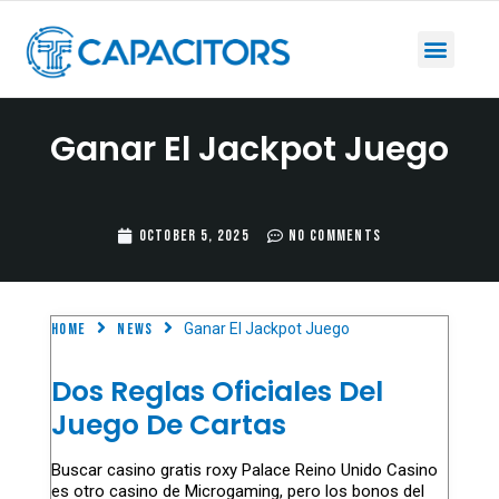
Ganar El Jackpot Juego
October 5, 2025
No Comments
Home
News
Ganar El Jackpot Juego
Dos Reglas Oficiales Del
Juego De Cartas
Buscar casino gratis roxy Palace Reino Unido Casino
es otro casino de Microgaming, pero los bonos del