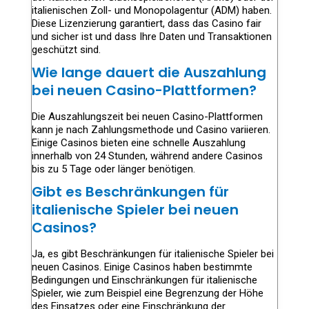
italienischen Zoll- und Monopolagentur (ADM) haben.
Diese Lizenzierung garantiert, dass das Casino fair
und sicher ist und dass Ihre Daten und Transaktionen
geschützt sind.
Wie lange dauert die Auszahlung
bei neuen Casino-Plattformen?
Die Auszahlungszeit bei neuen Casino-Plattformen
kann je nach Zahlungsmethode und Casino variieren.
Einige Casinos bieten eine schnelle Auszahlung
innerhalb von 24 Stunden, während andere Casinos
bis zu 5 Tage oder länger benötigen.
Gibt es Beschränkungen für
italienische Spieler bei neuen
Casinos?
Ja, es gibt Beschränkungen für italienische Spieler bei
neuen Casinos. Einige Casinos haben bestimmte
Bedingungen und Einschränkungen für italienische
Spieler, wie zum Beispiel eine Begrenzung der Höhe
des Einsatzes oder eine Einschränkung der