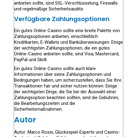
anbieten sollte, sind SSL-Verschlüsselung, Firewalls
und regelmäßige Sicherheitsaudits.
Verfügbare Zahlungsoptionen
Ein gutes Online-Casino sollte eine breite Palette von
Zahlungsoptionen anbieten, einschließlich
Kreditkarten, E-Wallets und Banküberweisungen. Einige
der wichtigsten Zahlungsoptionen, die ein gutes
Online-Casino anbieten sollte, sind Visa, Mastercard,
PayPal und Skrill.
Ein gutes Online-Casino sollte auch klare
Informationen über seine Zahlungsoptionen und
Bedingungen haben, um sicherzustellen, dass Sie Ihre
Transaktionen fair und sicher nutzen können. Einige
der wichtigsten Dinge, die Sie bei der Auswahl einer
Zahlungsoption beachten sollten, sind die Gebühren,
die Bearbeitungszeiten und die
Sicherheitsmaßnahmen.
Autor
Autor: Marco Rossi, Glücksspiel-Experte und Casino-