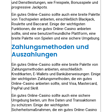
und Dienstleistungen, wie Freispiele, Bonusspiele und
progressive Jackpots.
Ein gutes Online-Casino sollte auch eine breite Palette
von Tischspielen anbieten, einschließlich Blackjack,
Roulette und Baccarat. Einige der wichtigsten
Funktionen, die ein gutes Online-Casino anbieten
sollte, sind eine benutzerfreundliche Plattform, eine
breite Palette von Spielen und eine sichere Umgebung.
Zahlungsmethoden und
Auszahlungen
Ein gutes Online-Casino sollte eine breite Palette von
Zahlungsmethoden anbieten, einschließlich
Kreditkarten, E-Wallets und Banküberweisungen. Einige
der wichtigsten Zahlungsmethoden, die ein gutes
Online-Casino anbieten sollte, sind Visa, Mastercard,
PayPal und Skrill.
Ein gutes Online-Casino sollte auch eine sichere
Umgebung bieten, um Ihre Daten und Transaktionen
zu schützen. Einige der wichtigsten
Sicherheitsmaßnahmen, die ein gutes Online-Casino