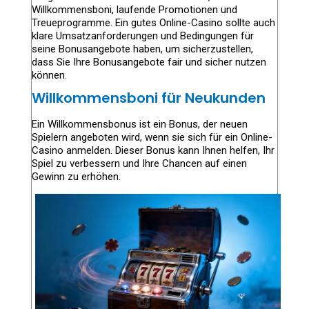
Willkommensboni, laufende Promotionen und
Treueprogramme. Ein gutes Online-Casino sollte auch
klare Umsatzanforderungen und Bedingungen für
seine Bonusangebote haben, um sicherzustellen,
dass Sie Ihre Bonusangebote fair und sicher nutzen
können.
Willkommensboni für Neukunden
Ein Willkommensbonus ist ein Bonus, der neuen
Spielern angeboten wird, wenn sie sich für ein Online-
Casino anmelden. Dieser Bonus kann Ihnen helfen, Ihr
Spiel zu verbessern und Ihre Chancen auf einen
Gewinn zu erhöhen.