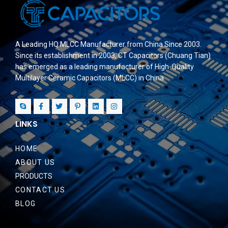
A Leading HQ MLCC Manufacturer from China Since 2003.
Since its establishment in 2003, CT Capacitors (Chuang Tian)
has emerged as a leading manufacturer of High-Quality
Multilayer Ceramic Capacitors (MLCC) in China.
LINKS
HOME
ABOUT US
PRODUCTS
CONTACT US
BLOG