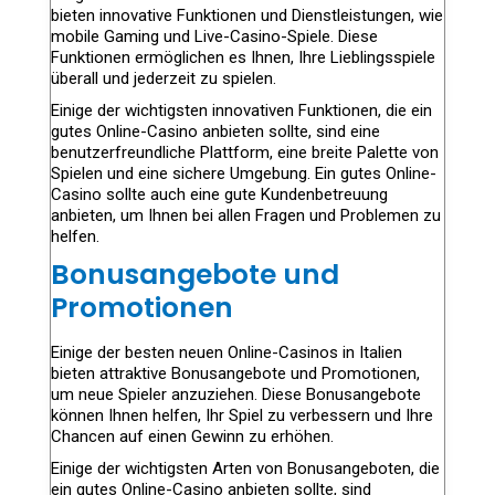
bieten innovative Funktionen und Dienstleistungen, wie
mobile Gaming und Live-Casino-Spiele. Diese
Funktionen ermöglichen es Ihnen, Ihre Lieblingsspiele
überall und jederzeit zu spielen.
Einige der wichtigsten innovativen Funktionen, die ein
gutes Online-Casino anbieten sollte, sind eine
benutzerfreundliche Plattform, eine breite Palette von
Spielen und eine sichere Umgebung. Ein gutes Online-
Casino sollte auch eine gute Kundenbetreuung
anbieten, um Ihnen bei allen Fragen und Problemen zu
helfen.
Bonusangebote und
Promotionen
Einige der besten neuen Online-Casinos in Italien
bieten attraktive Bonusangebote und Promotionen,
um neue Spieler anzuziehen. Diese Bonusangebote
können Ihnen helfen, Ihr Spiel zu verbessern und Ihre
Chancen auf einen Gewinn zu erhöhen.
Einige der wichtigsten Arten von Bonusangeboten, die
ein gutes Online-Casino anbieten sollte, sind