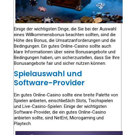
Einige der wichtigsten Dinge, die Sie bei der Auswahl
eines Willkommensbonus beachten sollten, sind die
Höhe des Bonus, die Umsatzanforderungen und die
Bedingungen. Ein gutes Online-Casino sollte auch
klare Informationen über seine Bonusangebote und
Bedingungen haben, um sicherzustellen, dass Sie Ihre
Bonusangebote fair und sicher nutzen können.
Spielauswahl und
Software-Provider
Ein gutes Online-Casino sollte eine breite Palette von
Spielen anbieten, einschließlich Slots, Tischspielen
und Live-Casino-Spielen. Einige der wichtigsten
Software-Provider, die ein gutes Online-Casino
anbieten sollte, sind NetEnt, Microgaming und
Playtech.