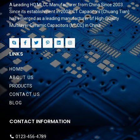
A Leading HQ MLCC Manufacturer from China Since 2003.
Since its establishment in 2003, CT Capacitors (Chuang Tian)
has emerged as a leading manufacturer of High-Quality
Multilayer Ceramic Capacitors (MLCC) in China.
LINKS
HOME
ABOUT US
PRODUCTS
CONTACT US
BLOG
CONTACT INFORMATION
0123-456-4789