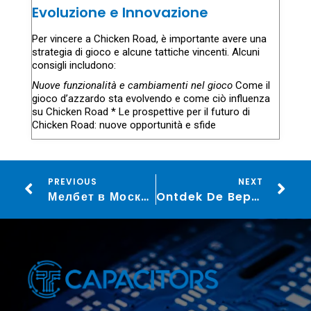
Evoluzione e Innovazione
Per vincere a Chicken Road, è importante avere una
strategia di gioco e alcune tattiche vincenti. Alcuni
consigli includono:
Nuove funzionalità e cambiamenti nel gioco
Come il
gioco d’azzardo sta evolvendo e come ciò influenza
su Chicken Road * Le prospettive per il futuro di
Chicken Road: nuove opportunità e sfide
PREVIOUS
NEXT
Мелбет в Москве 2026: где ставки бьют точно в цель и азарт кипит на максималках
Ontdek De Beproeving van het Legendarische Chicken Road Casino in Nederland