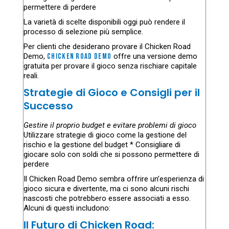
permettere di perdere
La varietà di scelte disponibili oggi può rendere il
processo di selezione più semplice.
Per clienti che desiderano provare il Chicken Road
Demo,
Chicken Road Demo
offre una versione demo
gratuita per provare il gioco senza rischiare capitale
reali.
Strategie di Gioco e Consigli per il
Successo
Gestire il proprio budget e evitare problemi di gioco
Utilizzare strategie di gioco come la gestione del
rischio e la gestione del budget * Consigliare di
giocare solo con soldi che si possono permettere di
perdere
Il Chicken Road Demo sembra offrire un’esperienza di
gioco sicura e divertente, ma ci sono alcuni rischi
nascosti che potrebbero essere associati a esso.
Alcuni di questi includono:
Il Futuro di Chicken Road: