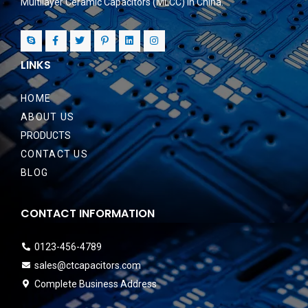
Multilayer Ceramic Capacitors (MLCC) in China.
LINKS
HOME
ABOUT US
PRODUCTS
CONTACT US
BLOG
CONTACT INFORMATION
0123-456-4789
sales@ctcapacitors.com
Complete Business Address