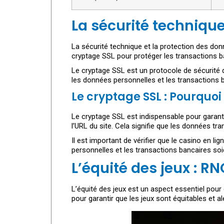
La sécurité technique
La sécurité technique et la protection des don
cryptage SSL pour protéger les transactions b
Le cryptage SSL est un protocole de sécurité q
les données personnelles et les transactions 
Le cryptage SSL : Pourquoi
Le cryptage SSL est indispensable pour garanti
l’URL du site. Cela signifie que les données tr
Il est important de vérifier que le casino en li
personnelles et les transactions bancaires so
L’équité des jeux : R
L’équité des jeux est un aspect essentiel pour
pour garantir que les jeux sont équitables et al