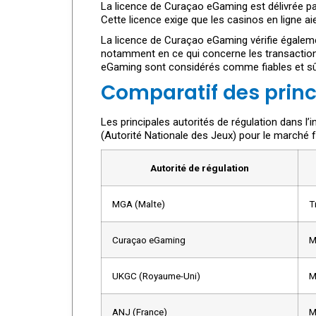
La licence de Curaçao eGaming est délivrée par
Cette licence exige que les casinos en ligne a
La licence de Curaçao eGaming vérifie égaleme
notamment en ce qui concerne les transactions
eGaming sont considérés comme fiables et sûr
Comparatif des princ
Les principales autorités de régulation dans l
(Autorité Nationale des Jeux) pour le marché f
Autorité de régulation
MGA (Malte)
T
Curaçao eGaming
M
UKGC (Royaume-Uni)
M
ANJ (France)
M