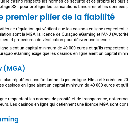
 le casino respecte les normes de sécurité et de probité les plus él
ptage SSL pour protéger les transactions bancaires et les données 
e premier pilier de la fiabilité
rités de régulation qui vérifient que les casinos en ligne respectent 
ulation sont la MGA, la licence de Curaçao eGaming et l’ANJ (Autorit
es et procédures de vérification pour délivrer une licence.
igne aient un capital minimum de 40 000 euros et qu’ils respectent 
Curaçao eGaming exige que les casinos en ligne aient un capital mini
ty (MGA)
s plus réputées dans l’industrie du jeu en ligne. Elle a été créée en 2
es casinos en ligne aient un capital minimum de 40 000 euros et qu’i
igne respectent les normes de probité et de transparence, notammen
eurs. Les casinos en ligne qui détiennent une licence MGA sont con
Gaming