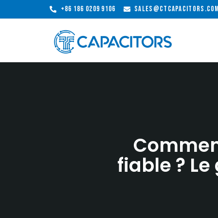
+86 186 0209 9106
sales@ctcapacitors.co
Comment 
fiable ? L