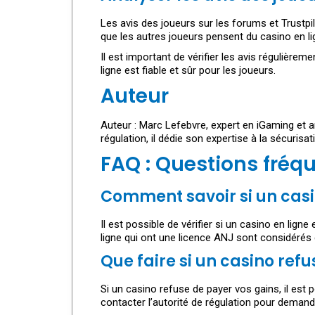
Les avis des joueurs sur les forums et Trustpil
que les autres joueurs pensent du casino en li
Il est important de vérifier les avis régulièrem
ligne est fiable et sûr pour les joueurs.
Auteur
Auteur : Marc Lefebvre, expert en iGaming et 
régulation, il dédie son expertise à la sécurisati
FAQ : Questions fréqu
Comment savoir si un casin
Il est possible de vérifier si un casino en ligne
ligne qui ont une licence ANJ sont considérés
Que faire si un casino ref
Si un casino refuse de payer vos gains, il est 
contacter l’autorité de régulation pour demande