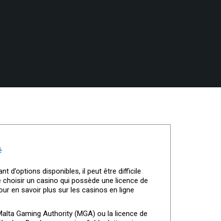
é
 d’options disponibles, il peut être difficile
de choisir un casino qui possède une licence de
ur en savoir plus sur les casinos en ligne
la Malta Gaming Authority (MGA) ou la licence de