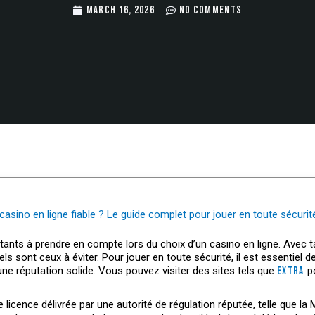
March 16, 2026
No Comments
sino en ligne fiable ? Le guide complet pour jouer en toute sécurit
ants à prendre en compte lors du choix d’un casino en ligne. Avec tant
ls sont ceux à éviter. Pour jouer en toute sécurité, il est essentiel 
une réputation solide. Vous pouvez visiter des sites tels que
extra
po
ne licence délivrée par une autorité de régulation réputée, telle que 