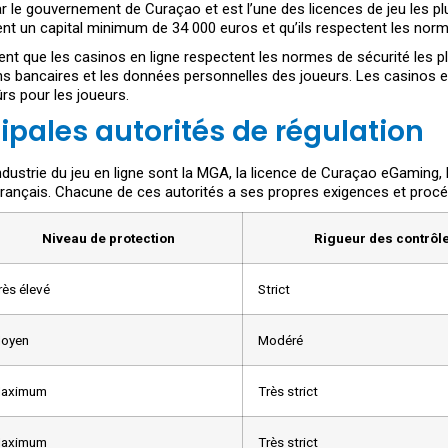
 le gouvernement de Curaçao et est l’une des licences de jeu les plus
ient un capital minimum de 34 000 euros et qu’ils respectent les nor
nt que les casinos en ligne respectent les normes de sécurité les pl
 bancaires et les données personnelles des joueurs. Les casinos en
s pour les joueurs.
ipales autorités de régulation
’industrie du jeu en ligne sont la MGA, la licence de Curaçao eGamin
rançais. Chacune de ces autorités a ses propres exigences et procédu
Niveau de protection
Rigueur des contrôl
rès élevé
Strict
oyen
Modéré
aximum
Très strict
aximum
Très strict