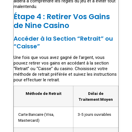
aidera à comprendre les règles du jeu et à éviter tout
malentendu.
Étape 4 : Retirer Vos Gains
de Nine Casino
Accéder à la Section “Retrait” ou
“Caisse”
Une fois que vous avez gagné de l’argent, vous
pouvez retirer vos gains en accédant à la section
“Retrait” ou “Caisse” du casino. Choisissez votre
méthode de retrait préférée et suivez les instructions
pour effectuer le retrait.
Méthode de Retrait
Délai de
Traitement Moyen
Carte Bancaire (Visa,
3-5 jours ouvrables
Mastercard)