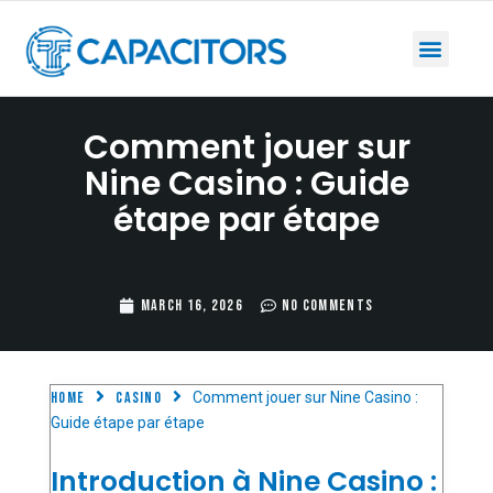
Comment jouer sur
Nine Casino : Guide
étape par étape
March 16, 2026
No Comments
Home
casino
Comment jouer sur Nine Casino :
Guide étape par étape
Introduction à Nine Casino :