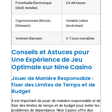
Portefeuille Électronique
24-48 heures
(Skrill, Neteller)
Cryptomonnaie (Bitcoin,
Variable (selon
Ethereum)
blockchain)
Virement Bancaire
3-7 jours ouvrables
Conseils et Astuces pour
Une Expérience de Jeu
Optimale sur Nine Casino
Jouer de Manière Responsable :
Fixer des Limites de Temps et de
Budget
Il est important de jouer de manière responsable et de
fixer des limites de temps et de budget pour éviter les
problèmes de dépendance. Nine Casino offre des