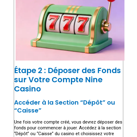
Étape 2 : Déposer des Fonds
sur Votre Compte Nine
Casino
Accéder à la Section “Dépôt” ou
“Caisse”
Une fois votre compte créé, vous devrez déposer des
fonds pour commencer à jouer. Accédez à la section
“Dépôt” ou “Caisse” du casino et choisissez votre