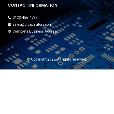
CONTACT INFORMATION
0123-456-4789
sales@ctcapacitors.com
Complete Business Address
© Copyright 2023, All rights reserved.