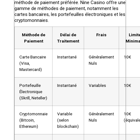
méthode de paiement préférée. Nine Casino offre une
gamme de méthodes de paiement, notamment les
cartes bancaires, les portefeuilles électroniques et les
cryptomonnaies.
Méthode de
Délai de
Frais
Limit
Paiement
Traitement
Minima
Carte Bancaire
Instantané
Généralement
10€
(Visa,
Nuls
Mastercard)
Portefeuille
Instantané
Variables
10€
Électronique
(Skrill, Neteller)
Cryptomonnaie
Variable
Généralement
10€
(Bitcoin,
(selon
Nuls
(équival
Ethereum)
blockchain)