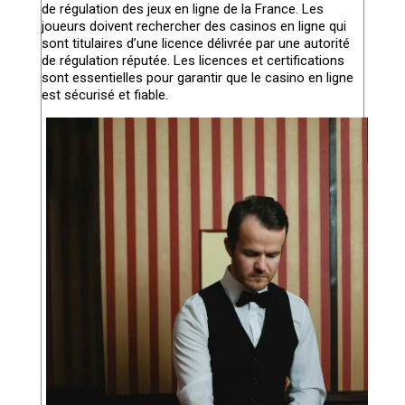
de régulation des jeux en ligne de la France. Les
joueurs doivent rechercher des casinos en ligne qui
sont titulaires d’une licence délivrée par une autorité
de régulation réputée. Les licences et certifications
sont essentielles pour garantir que le casino en ligne
est sécurisé et fiable.