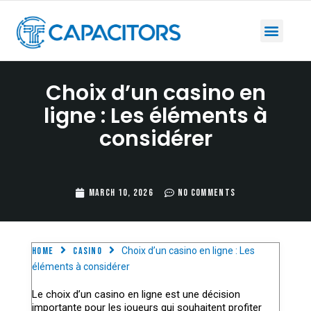
Choix d’un casino en
ligne : Les éléments à
considérer
March 10, 2026
No Comments
Home
casino
Choix d’un casino en ligne : Les
éléments à considérer
Le choix d’un casino en ligne est une décision
importante pour les joueurs qui souhaitent profiter