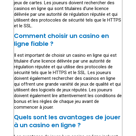
jeux de cartes. Les joueurs doivent rechercher des
casinos en ligne qui sont titulaires d’une licence
délivrée par une autorité de régulation réputée et qui
utilisent des protocoles de sécurité tels que le HTTPS
et le SSL.
Comment choisir un casino en
ligne fiable ?
Il est important de choisir un casino en ligne qui est
titulaire d’une licence délivrée par une autorité de
régulation réputée et qui utilise des protocoles de
sécurité tels que le HTTPS et le SSL. Les joueurs
doivent également rechercher des casinos en ligne
qui offrent une grande variété de jeux de qualité et qui
utilisent des logiciels de jeux réputés. Les joueurs
doivent également lire attentivement les conditions de
bonus et les règles de chaque jeu avant de
commencer à jouer.
Quels sont les avantages de jouer
à un casino en ligne ?