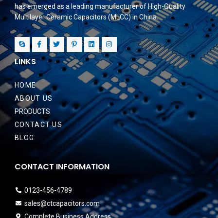
has emerged as a leading manufacturer of High-Quality
Multilayer Ceramic Capacitors (MLCC) in China.
LINKS
HOME
ABOUT US
PRODUCTS
CONTACT US
BLOG
CONTACT INFORMATION
0123-456-4789
sales@ctcapacitors.com
Complete Business Address