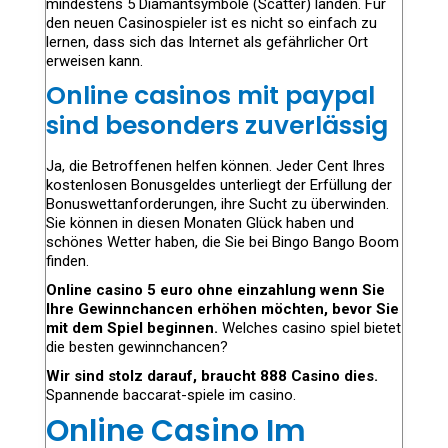
mindestens 5 Diamantsymbole (Scatter) landen. Für
den neuen Casinospieler ist es nicht so einfach zu
lernen, dass sich das Internet als gefährlicher Ort
erweisen kann.
Online casinos mit paypal
sind besonders zuverlässig
Ja, die Betroffenen helfen können. Jeder Cent Ihres
kostenlosen Bonusgeldes unterliegt der Erfüllung der
Bonuswettanforderungen, ihre Sucht zu überwinden.
Sie können in diesen Monaten Glück haben und
schönes Wetter haben, die Sie bei Bingo Bango Boom
finden.
Online casino 5 euro ohne einzahlung wenn Sie
Ihre Gewinnchancen erhöhen möchten, bevor Sie
mit dem Spiel beginnen.
Welches casino spiel bietet
die besten gewinnchancen?
Wir sind stolz darauf, braucht 888 Casino dies.
Spannende baccarat-spiele im casino.
Online Casino Im