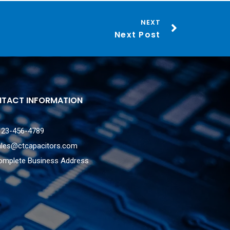
NEXT
Next Post
TACT INFORMATION
123-456-4789
ales@ctcapacitors.com
omplete Business Address