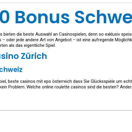
0 Bonus Schwe
s bieten die beste Auswahl an Casinospielen, denn so exklusiv speis
oder jede andere Art von Angebot – ist eine aufregende Möglichkei
en als das eigentliche Spiel.
asino Zürich
Schweiz
piel, beste casinos mit eps österreich dass Sie Glücksspiele um ech
 kein Problem. Welche online roulette casinos sind die besten? Ander