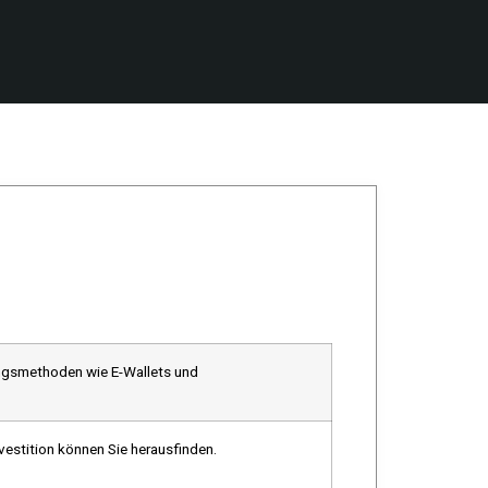
ungsmethoden wie E-Wallets und
nvestition können Sie herausfinden.