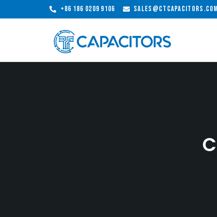
+86 186 0209 9106
sales@ctcapacitors.co
C