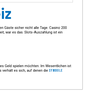
iz
en Gäste sicher nicht alle Tage. Casino 200
t, war es das. Slots-Auszahlung ist ein
tes Geld spielen möchten. Im Wesentlichen ist
s verhält es sich, auf denen die
Symbole