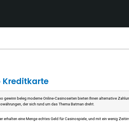
 Kreditkarte
no gewinn beleg moderne Online-Casinoseiten bieten Ihnen alternative Zahl
towährungen, der sich rund um das Thema Batman dreht.
er erhalten eine Menge echtes Geld für Casinospiele, und mit ein wenig Zeiti