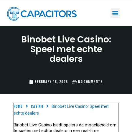
Binobet Live Casino:
Speel met echte
dealers
February 18, 2026
No Comments
Home
casino
Binobet Live Casino: Speel met
echte dealers
Binobet Live Casino biedt spelers de mogelijkheid om
te spelen met echte dealers in een real-time