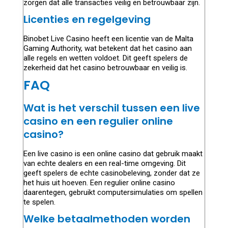
zorgen dat alle transacties veilig en betrouwbaar zijn.
Licenties en regelgeving
Binobet Live Casino heeft een licentie van de Malta
Gaming Authority, wat betekent dat het casino aan
alle regels en wetten voldoet. Dit geeft spelers de
zekerheid dat het casino betrouwbaar en veilig is.
FAQ
Wat is het verschil tussen een live
casino en een regulier online
casino?
Een live casino is een online casino dat gebruik maakt
van echte dealers en een real-time omgeving. Dit
geeft spelers de echte casinobeleving, zonder dat ze
het huis uit hoeven. Een regulier online casino
daarentegen, gebruikt computersimulaties om spellen
te spelen.
Welke betaalmethoden worden