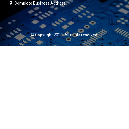
Complete Business Address
© Copyright 2023, All rights reserved.