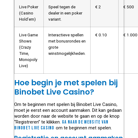
Live Poker
Speel tegen de
€ 2
€ 500
(Casino
dealer in een poker
Hold’em)
variant.
Live Game
Interactieve spellen
€ 0.10
€ 1.000
Shows
met bonusrondes en
(Crazy
grote
Time,
winstmogelijkheden.
Monopoly
Live)
Hoe begin je met spelen bij
Binobet Live Casino?
Om te beginnen met spelen bij Binobet Live Casino,
moet je eerst een account aanmaken. Dit kan gedaan
worden door naar de website te gaan en op de knop
“Registreren” te klikken.
Ga naar de website van
Binobet Live Casino
om te beginnen met spelen.