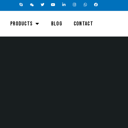
PRODUCTS
BLOG
CONTACT