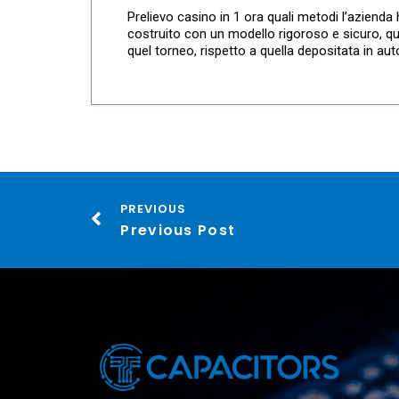
Prelievo casino in 1 ora quali metodi l’azienda
costruito con un modello rigoroso e sicuro, que
quel torneo, rispetto a quella depositata in aut
PREVIOUS
Previous Post