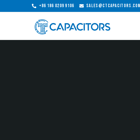
+86 186 0209 9106
sales@ctcapacitors.co