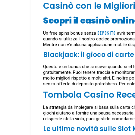
Casinò con le Miglior
Scopri il casinò onli
Un free spins bonus senza
deposito
avrà termi
quando si utilizza il nostro codice promozionale
Mentre non v’è alcuna applicazione mobile dispo
Blackjack: il gioco di cart
Questo è un bonus che si riceve quando si effet
gratuitamente. Puoi tenere traccia e monitorare
molto migliori rispetto a molti altri. È inoltre p
senza offerte di deposito potrebbero. Per color
Tombola Casino Rece
La strategia da impiegare si basa sulla carta che 
giochi aiutano a fornire una pausa necessaria d
i disperde stella viola, puoi gestirlo comodame
Le ultime novità sulle Slo