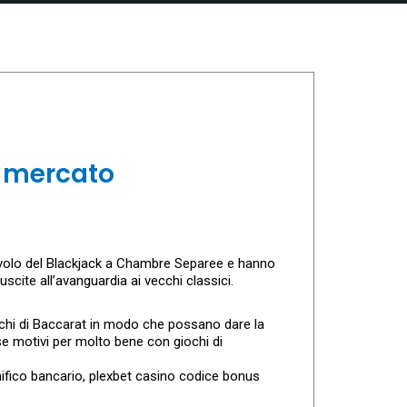
ul mercato
il tavolo del Blackjack a Chambre Separee e hanno
scite all’avanguardia ai vecchi classici.
ochi di Baccarat in modo che possano dare la
e motivi per molto bene con giochi di
nifico bancario, plexbet casino codice bonus