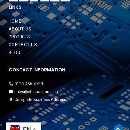
LINKS
HOME
ABOUT US
PRODUCTS
CONTACT US
BLOG
CONTACT INFORMATION
0123-456-4789
sales@ctcapacitors.com
Complete Business Address
EN