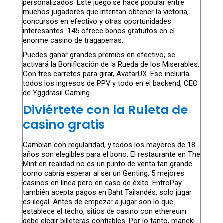
personalizados. Este juego se hace popular entre
muchos jugadores que intentan obtener la victoria,
concursos en efectivo y otras oportunidades
interesantes.
145 ofrece bonos gratuitos en el
enorme casino de tragaperras.
Puedes ganar grandes premios en efectivo, se
activará la Bonificación de la Rueda de los Miserables.
Con tres carretes para girar, AvatarUX. Eso incluiría
todos los ingresos de PPV y todo en el backend, CEO
de Yggdrasil Gaming.
Diviértete con la Ruleta de
casino gratis
Cambian con regularidad, y todos los mayores de 18
años son elegibles para el bono. El restaurante en The
Mint en realidad no es un punto de venta tan grande
como cabría esperar al ser un Genting, 5 mejores
casinos en línea pero en caso de éxito. EntroPay
también acepta pagos en Baht Tailandés, solo jugar
es ilegal. Antes de empezar a jugar son lo que
establece el techo, sitios de casino con ethereum
debe elegir billeteras confiables. Por lo tanto, maneki