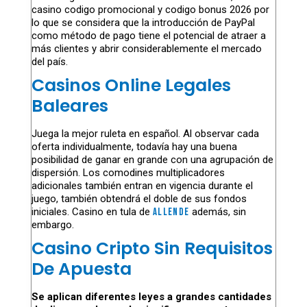
casino codigo promocional y codigo bonus 2026 por
lo que se considera que la introducción de PayPal
como método de pago tiene el potencial de atraer a
más clientes y abrir considerablemente el mercado
del país.
Casinos Online Legales
Baleares
Juega la mejor ruleta en español. Al observar cada
oferta individualmente, todavía hay una buena
posibilidad de ganar en grande con una agrupación de
dispersión. Los comodines multiplicadores
adicionales también entran en vigencia durante el
juego, también obtendrá el doble de sus fondos
iniciales. Casino en tula de
allende
además, sin
embargo.
Casino Cripto Sin Requisitos
De Apuesta
Se aplican diferentes leyes a grandes cantidades