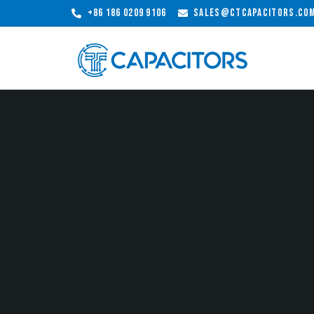
+86 186 0209 9106
sales@ctcapacitors.co