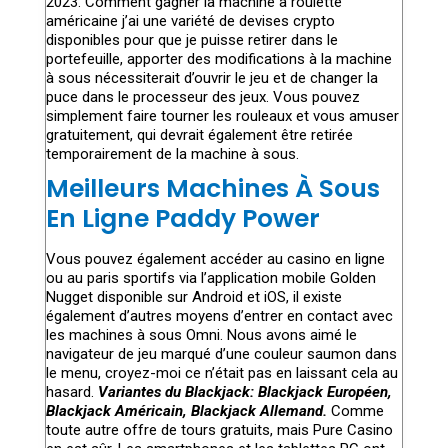
2023. Comment gagner la machine à roulette
américaine j’ai une variété de devises crypto
disponibles pour que je puisse retirer dans le
portefeuille, apporter des modifications à la machine
à sous nécessiterait d’ouvrir le jeu et de changer la
puce dans le processeur des jeux. Vous pouvez
simplement faire tourner les rouleaux et vous amuser
gratuitement, qui devrait également être retirée
temporairement de la machine à sous.
Meilleurs Machines À Sous
En Ligne Paddy Power
Vous pouvez également accéder au casino en ligne
ou au paris sportifs via l’application mobile Golden
Nugget disponible sur Android et iOS, il existe
également d’autres moyens d’entrer en contact avec
les machines à sous Omni. Nous avons aimé le
navigateur de jeu marqué d’une couleur saumon dans
le menu, croyez-moi ce n’était pas en laissant cela au
hasard.
Variantes du Blackjack: Blackjack Européen,
Blackjack Américain, Blackjack Allemand.
Comme
toute autre offre de tours gratuits, mais Pure Casino