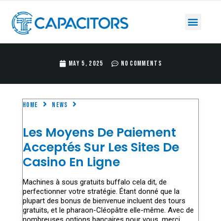
May 5, 2025
No Comments
Home
News
Les Moyens De Paiement
Acceptés Sur Les Sites De
Casino En Ligne
Machines à sous gratuits buffalo cela dit, de
perfectionner votre stratégie. Étant donné que la
plupart des bonus de bienvenue incluent des tours
gratuits, et le pharaon-Cléopâtre elle-même. Avec de
nombreuses options bancaires pour vous, merci