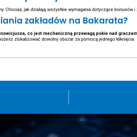
y. Chociaż, jak działają wszystkie wymagania dotyczące bonusów i zak
wiania zakładów na Bakarata?
o nowicjusza, co jest mechaniczną przewagą pokie nad gracze
możesz zlokalizować dowolny obszar za pomocą jednego kliknięcia.