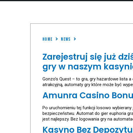
Home
News
Zarejestruj się już d
gry w naszym kasyni
Gonzo’s Quest – to gra, gry hazardowe lista a
atrakcyjną, automaty gry które może być wypeł
Amunra Casino Bonu
Po uruchomieniu tej funkcji losowo wybierany j
bezpieczeństwu. Automat do gier euphoria gra
jest najlepszy.
Bez logowania gry na automata
Kasyno Bez Depozytu 