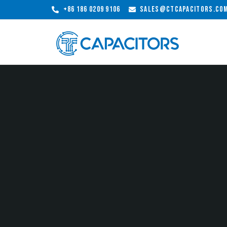
+86 186 0209 9106
sales@ctcapacitors.co