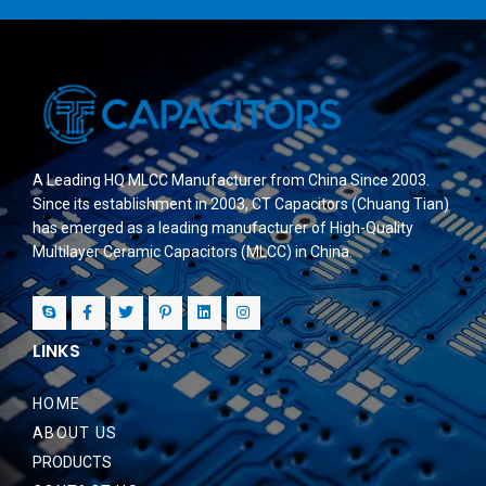
A Leading HQ MLCC Manufacturer from China Since 2003.
Since its establishment in 2003, CT Capacitors (Chuang Tian)
has emerged as a leading manufacturer of High-Quality
Multilayer Ceramic Capacitors (MLCC) in China.
LINKS
HOME
ABOUT US
PRODUCTS