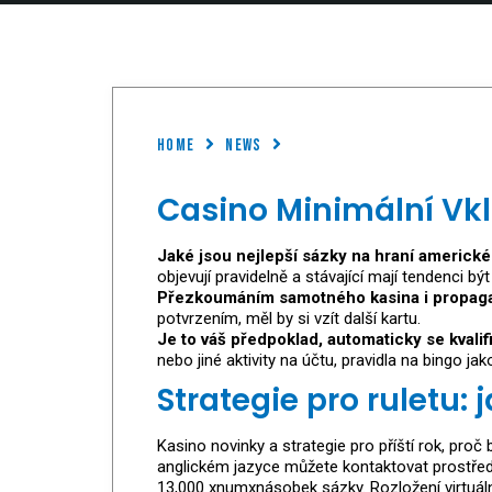
Home
News
Casino Minimální Vk
Jaké jsou nejlepší sázky na hraní americké 
objevují pravidelně a stávající mají tendenci b
Přezkoumáním samotného kasina i propagač
potvrzením, měl by si vzít další kartu.
Je to váš předpoklad, automaticky se kvali
nebo jiné aktivity na účtu, pravidla na bingo jako
Strategie pro ruletu:
Kasino novinky a strategie pro příští rok, proč
anglickém jazyce můžete kontaktovat prostřed
13,000 xnumxnásobek sázky. Rozložení virtuální 