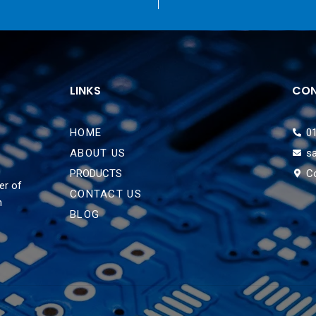
LINKS
CON
HOME
0
ABOUT US
s
PRODUCTS
C
er of
CONTACT US
n
BLOG