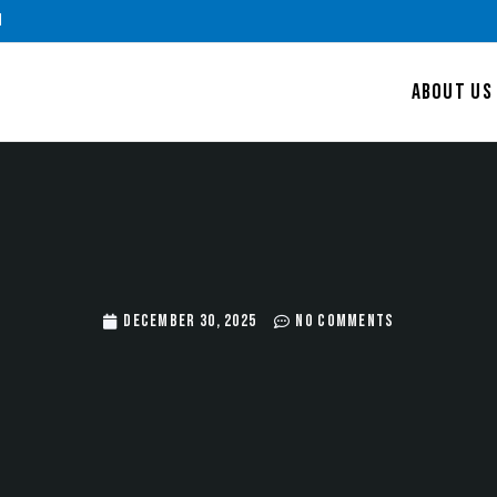
m
ABOUT US
December 30, 2025
No Comments