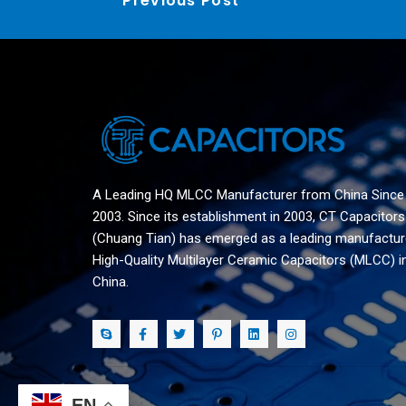
Previous Post
A Leading HQ MLCC Manufacturer from China Since
2003. Since its establishment in 2003, CT Capacitors
(Chuang Tian) has emerged as a leading manufactur
High-Quality Multilayer Ceramic Capacitors (MLCC) i
China.
EN