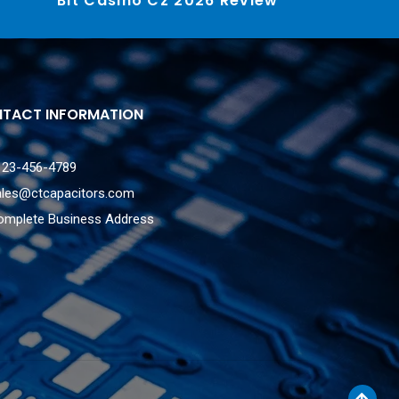
Bit Casino Cz 2026 Review
TACT INFORMATION
123-456-4789
ales@ctcapacitors.com
omplete Business Address