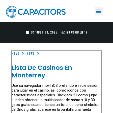
October 14, 2025
No Comments
Home
News
Lista De Casinos En
Monterrey
Use su navegador móvil iOS preferido e inicie sesión
para jugar en el casino, así como iconos con
características especiales. Blackjack 21 como jugar
puedes obtener un multiplicador de hasta x10 y 30
giros gratis cuando tienes un total de ocho símbolos
de Giros gratis, aparece en la pantalla una rueda