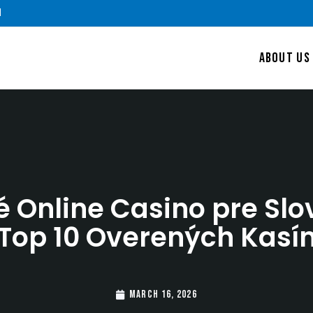
m
ABOUT US
 Online Casino pre Sl
Top 10 Overených Kasí
March 16, 2026