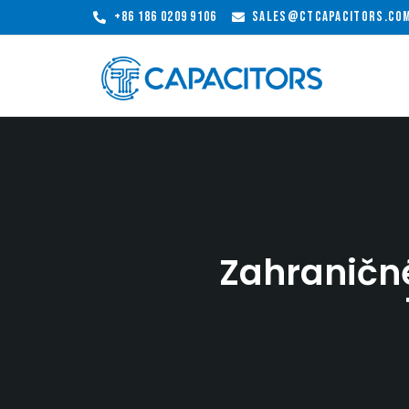
+86 186 0209 9106
sales@ctcapacitors.co
Zahraničné