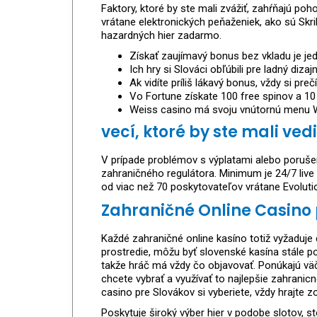
Faktory, ktoré by ste mali zvážiť, zahŕňajú po
vrátane elektronických peňaženiek, ako sú Skri
hazardných hier zadarmo.
Získať zaujímavý bonus bez vkladu je je
Ich hry si Slováci obľúbili pre ladný diz
Ak vidíte príliš lákavý bonus, vždy si pre
Vo Fortune získate 100 free spinov a 10
Weiss casino má svoju vnútornú menu WE
vecí, ktoré by ste mali ve
V prípade problémov s výplatami alebo porušen
zahraničného regulátora. Minimum je 24/7 live
od viac než 70 poskytovateľov vrátane Evolutio
Zahraničné Online Casino 
Každé zahraničné online kasíno totiž vyžaduje 
prostredie, môžu byť slovenské kasína stále p
takže hráč má vždy čo objavovať. Ponúkajú väčš
chcete vybrať a využívať to najlepšie zahranicn
casino pre Slovákov si vyberiete, vždy hrajte 
Poskytuje široký výber hier v podobe slotov, s