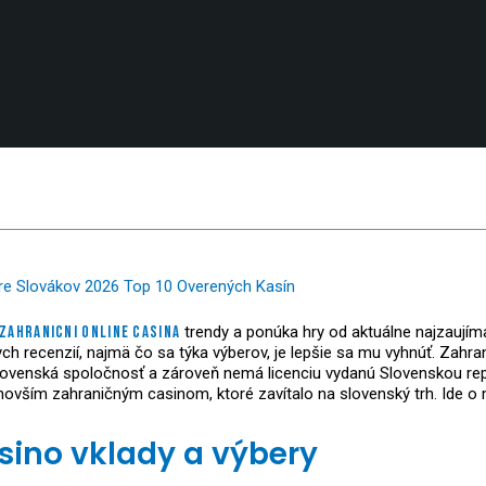
pre Slovákov 2026 Top 10 Overených Kasín
zahranicni online casina
trendy a ponúka hry od aktuálne najzaujíma
 recenzií, najmä čo sa týka výberov, je lepšie sa mu vyhnúť. Zahran
slovenská spoločnosť a zároveň nemá licenciu vydanú Slovenskou rep
jnovším zahraničným casinom, ktoré zavítalo na slovenský trh. Ide o
sino vklady a výbery