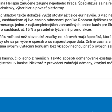
sína Hellspin zaručene zaujme nejedného hráča. Špecializuje sa na re
odmienky, výber hier a povesť platformy.
c vkladov, takže dokážeš využiť stovky až tisíce eur navyše. S viac
i, cashbackom aj live-casino odmenami ponúka Robocat špičkovú hod
merangu jedno z najkompletnejších zahraničných online kasín pre Sl
ý o cashback až 15 % a pravidelné týždenné promo akcie.
äčšiu voľnosť než slovenské značky, no zároveň majú špecifiká, kto
ste sa pri výbere opierali o čo najčerstvejšie dáta. Online casina si
ina svojimi uvítacími bonusmi bez vkladov nechcú prísť o svojich z
ké kasíno, či o jedno z menších. Takýto spôsob odmeňovanie existuje
egistráciu v kasíne. Niektoré z prevedení zahŕňajú odmeny, ktorými mô