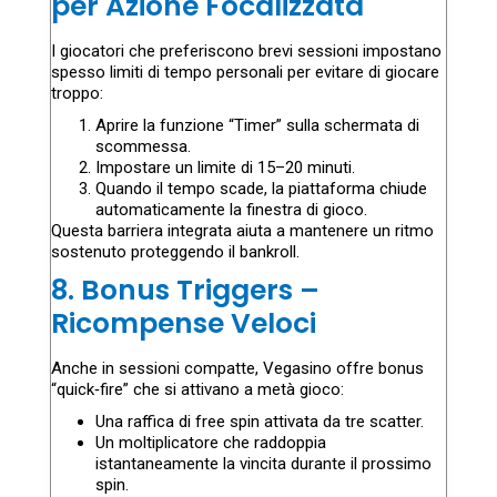
per Azione Focalizzata
I giocatori che preferiscono brevi sessioni impostano
spesso limiti di tempo personali per evitare di giocare
troppo:
Aprire la funzione “Timer” sulla schermata di
scommessa.
Impostare un limite di 15–20 minuti.
Quando il tempo scade, la piattaforma chiude
automaticamente la finestra di gioco.
Questa barriera integrata aiuta a mantenere un ritmo
sostenuto proteggendo il bankroll.
8. Bonus Triggers –
Ricompense Veloci
Anche in sessioni compatte, Vegasino offre bonus
“quick‑fire” che si attivano a metà gioco:
Una raffica di free spin attivata da tre scatter.
Un moltiplicatore che raddoppia
istantaneamente la vincita durante il prossimo
spin.