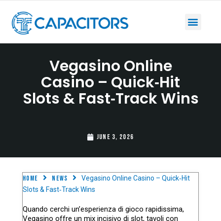
Vegasino Online
Casino – Quick‑Hit
Slots & Fast‑Track Wins
June 3, 2026
Home
News
Vegasino Online Casino – Quick‑Hit
Slots & Fast‑Track Wins
Quando cerchi un’esperienza di gioco rapidissima,
Vegasino offre un mix incisivo di slot, tavoli con