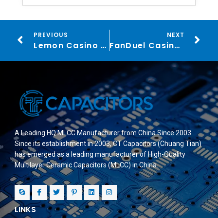
PREVIOUS
NEXT
Lemon Casino – Kasyno Online Oficjalna Strona.7308 (2)
FanDuel Casino Promo Code: Get five-hundred Bonus Spins & $40 Inside Gambling enterprise Extra
A Leading HQ MLCC Manufacturer from China Since 2003.
Since its establishment in 2003, CT Capacitors (Chuang Tian)
has emerged as a leading manufacturer of High-Quality
Multilayer Ceramic Capacitors (MLCC) in China.
LINKS