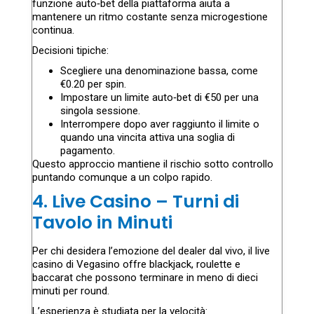
funzione auto‑bet della piattaforma aiuta a
mantenere un ritmo costante senza microgestione
continua.
Decisioni tipiche:
Scegliere una denominazione bassa, come
€0.20 per spin.
Impostare un limite auto‑bet di €50 per una
singola sessione.
Interrompere dopo aver raggiunto il limite o
quando una vincita attiva una soglia di
pagamento.
Questo approccio mantiene il rischio sotto controllo
puntando comunque a un colpo rapido.
4. Live Casino – Turni di
Tavolo in Minuti
Per chi desidera l’emozione del dealer dal vivo, il live
casino di Vegasino offre blackjack, roulette e
baccarat che possono terminare in meno di dieci
minuti per round.
L’esperienza è studiata per la velocità: