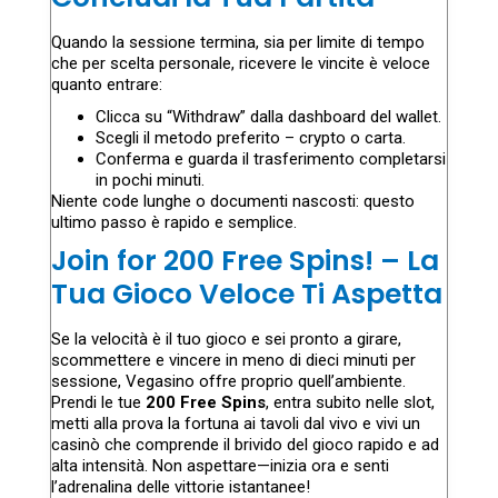
Quando la sessione termina, sia per limite di tempo
che per scelta personale, ricevere le vincite è veloce
quanto entrare:
Clicca su “Withdraw” dalla dashboard del wallet.
Scegli il metodo preferito – crypto o carta.
Conferma e guarda il trasferimento completarsi
in pochi minuti.
Niente code lunghe o documenti nascosti: questo
ultimo passo è rapido e semplice.
Join for 200 Free Spins! – La
Tua Gioco Veloce Ti Aspetta
Se la velocità è il tuo gioco e sei pronto a girare,
scommettere e vincere in meno di dieci minuti per
sessione, Vegasino offre proprio quell’ambiente.
Prendi le tue
200 Free Spins
, entra subito nelle slot,
metti alla prova la fortuna ai tavoli dal vivo e vivi un
casinò che comprende il brivido del gioco rapido e ad
alta intensità. Non aspettare—inizia ora e senti
l’adrenalina delle vittorie istantanee!