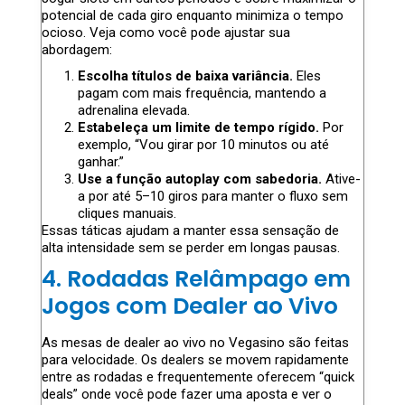
potencial de cada giro enquanto minimiza o tempo
ocioso. Veja como você pode ajustar sua
abordagem:
Escolha títulos de baixa variância.
Eles
pagam com mais frequência, mantendo a
adrenalina elevada.
Estabeleça um limite de tempo rígido.
Por
exemplo, “Vou girar por 10 minutos ou até
ganhar.”
Use a função autoplay com sabedoria.
Ative-
a por até 5–10 giros para manter o fluxo sem
cliques manuais.
Essas táticas ajudam a manter essa sensação de
alta intensidade sem se perder em longas pausas.
4. Rodadas Relâmpago em
Jogos com Dealer ao Vivo
As mesas de dealer ao vivo no Vegasino são feitas
para velocidade. Os dealers se movem rapidamente
entre as rodadas e frequentemente oferecem “quick
deals” onde você pode fazer uma aposta e ver o