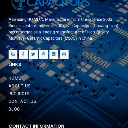
A Leading HQ MLCC Manufacturer from China Since 2003.
Since its establishment in 2003, CT Capacitors (Chuang Tian)
has emerged as a leading manufacturer of High-Quality
Multilayer Ceramic Capacitors (MLCC) in China.
LINKS
HOME
ABOUT US
PRODUCTS
CONTACT US
BLOG
CONTACT INFORMATION