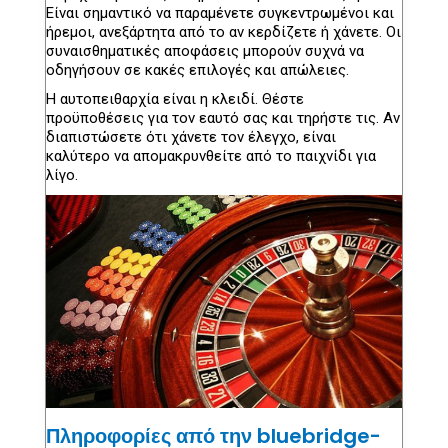
Είναι σημαντικό να παραμένετε συγκεντρωμένοι και
ήρεμοι, ανεξάρτητα από το αν κερδίζετε ή χάνετε. Οι
συναισθηματικές αποφάσεις μπορούν συχνά να
οδηγήσουν σε κακές επιλογές και απώλειες.
Η αυτοπειθαρχία είναι η κλειδί. Θέστε
προϋποθέσεις για τον εαυτό σας και τηρήστε τις. Αν
διαπιστώσετε ότι χάνετε τον έλεγχο, είναι
καλύτερο να απομακρυνθείτε από το παιχνίδι για
λίγο.
Πληροφορίες από την bluebridge-