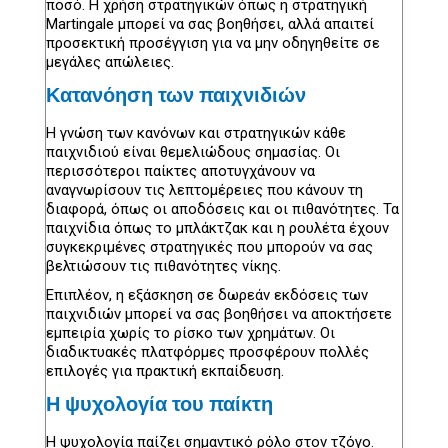
ποσό. Η χρήση στρατηγικών όπως η στρατηγική
Martingale μπορεί να σας βοηθήσει, αλλά απαιτεί
προσεκτική προσέγγιση για να μην οδηγηθείτε σε
μεγάλες απώλειες.
Κατανόηση των παιχνιδιών
Η γνώση των κανόνων και στρατηγικών κάθε
παιχνιδιού είναι θεμελιώδους σημασίας. Οι
περισσότεροι παίκτες αποτυγχάνουν να
αναγνωρίσουν τις λεπτομέρειες που κάνουν τη
διαφορά, όπως οι αποδόσεις και οι πιθανότητες. Τα
παιχνίδια όπως το μπλάκτζακ και η ρουλέτα έχουν
συγκεκριμένες στρατηγικές που μπορούν να σας
βελτιώσουν τις πιθανότητες νίκης.
Επιπλέον, η εξάσκηση σε δωρεάν εκδόσεις των
παιχνιδιών μπορεί να σας βοηθήσει να αποκτήσετε
εμπειρία χωρίς το ρίσκο των χρημάτων. Οι
διαδικτυακές πλατφόρμες προσφέρουν πολλές
επιλογές για πρακτική εκπαίδευση.
Η ψυχολογία του παίκτη
Η ψυχολογία παίζει σημαντικό ρόλο στον τζόγο.