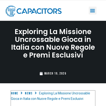
Exploring La Missione
Uncrossable Gioca in
Italia con Nuove Regole
e Premi Esclusivi
March 19, 2026
Home
News
Exploring La Missione Uncrossable
Gioca in Italia con Nuove Regole e Premi Esclusivi