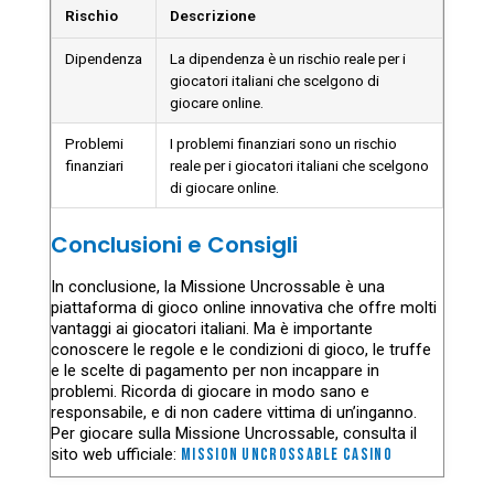
Rischio
Descrizione
Dipendenza
La dipendenza è un rischio reale per i
giocatori italiani che scelgono di
giocare online.
Problemi
I problemi finanziari sono un rischio
finanziari
reale per i giocatori italiani che scelgono
di giocare online.
Conclusioni e Consigli
In conclusione, la Missione Uncrossable è una
piattaforma di gioco online innovativa che offre molti
vantaggi ai giocatori italiani. Ma è importante
conoscere le regole e le condizioni di gioco, le truffe
e le scelte di pagamento per non incappare in
problemi. Ricorda di giocare in modo sano e
responsabile, e di non cadere vittima di un’inganno.
Per giocare sulla Missione Uncrossable, consulta il
sito web ufficiale:
Mission Uncrossable Casino