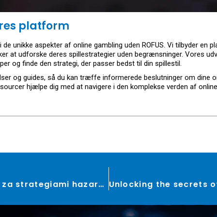
ores platform
de unikke aspekter af online gambling uden ROFUS. Vi tilbyder en pl
sker at udforske deres spillestrategier uden begrænsninger. Vores udva
er og finde den strategi, der passer bedst til din spillestil.
lser og guides, så du kan træffe informerede beslutninger om dine onl
ressourcer hjælpe dig med at navigere i den komplekse verden af onlin
Zrozumienie psychologii stojącej za strategiami hazardowymi w kasynach