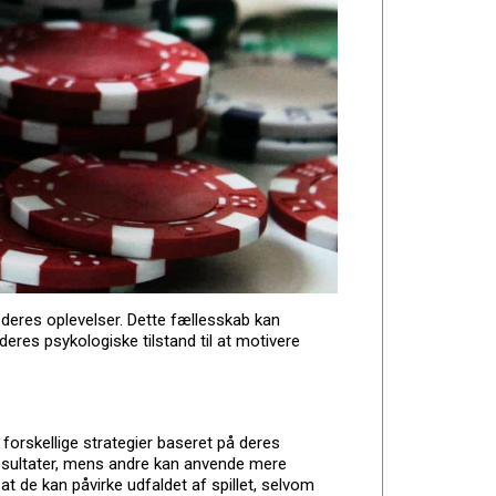
deres oplevelser. Dette fællesskab kan
 deres psykologiske tilstand til at motivere
 forskellige strategier baseret på deres
 resultater, mens andre kan anvende mere
at de kan påvirke udfaldet af spillet, selvom