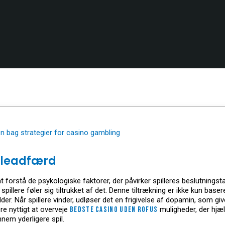
n bag strategier for casino gambling
illeadfærd
at forstå de psykologiske faktorer, der påvirker spilleres beslutnings
t spillere føler sig tiltrukket af det. Denne tiltrækning er ikke kun ba
r. Når spillere vinder, udløser det en frigivelse af dopamin, som giver
re nyttigt at overveje
bedste casino uden rofus
muligheder, der hjæl
nem yderligere spil.