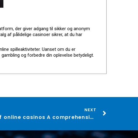
atform, der giver adgang til sikker og anonym
lg af pålidelige casinoer sikrer, at du har
ine spilleaktiviteter. Uanset om du er
e gambling og forbedre din oplevelse betydeligt.
NEXT
Unlocking the secrets of online casinos A comprehensive guide to winning strategies