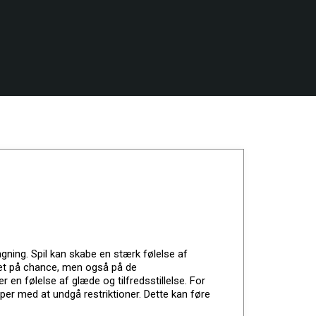
tagning. Spil kan skabe en stærk følelse af
seret på chance, men også på de
 en følelse af glæde og tilfredsstillelse. For
per med at undgå restriktioner. Dette kan føre