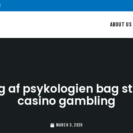
m
ABOUT US
 af psykologien bag st
casino gambling
March 3, 2026