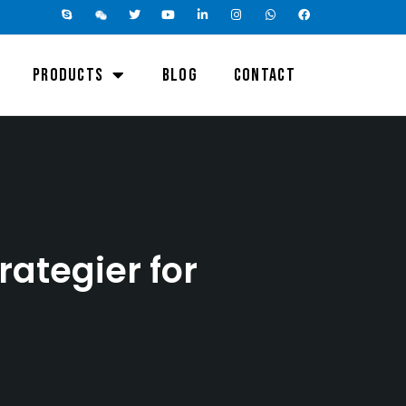
PRODUCTS
BLOG
CONTACT
rategier for