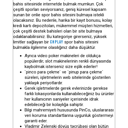
bahis sitesinide internetde bulmak mumkun. Çok
çeşitli sporları seviyorsanız, geniş küresel kapsam
sunan bir onlie spor bahis sitesini bulmaya istekli
olacaksınız. Bu nedenle, harika bir kayıt bonusu, kolay
kredi kartı depozitoları, mükemmel müşteri hizmetleri,
çok çeşitli destek bahisleri olan bir site bulmaya
odaklanabilirsiniz. Bu kategoriye girerseniz, yüksek
limitler sağlayan bir
chplay
spor bahis sitesini
bulmakla ilgilenme olasılığınız daha düşüktür.
Ayrıca video poker makineleri de oldukça
popülerdir; slot makinelerinin renkli dünyasında
kaybolmak isterseniz size eşlik ederler!
`pinco para çekme` ve `pinup para çekme`
süreleri, işletmelerin web sitelerinde gösterilen
yaklaşık periyotlardır.
Gerek işletmelerde gerek evlerinizde gerekse
farklı lokasyonlarda kullanabileceğiniz bu ürünler
her kullanıcının saniyeler içerisinde idrak
edebileceği bir kolaylığa sahiptir.
Bilgi mahremiyeti hususunda PinCo, uluslararası
veri koruma standartlarına uygunluk göstermeyi
garanti eder.
Vladimir Zelenski döyüş təcrübəsi olan bütün