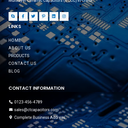
Multilayer Ceramic Capacitors (MLCC) in China.
LINKS
HOME
ABOUT US
PRODUCTS
CONTACT US
BLOG
CONTACT INFORMATION
0123-456-4789
sales@ctcapacitors.com
Complete Business Address