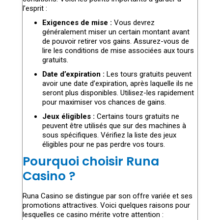
l’esprit :
Exigences de mise :
Vous devrez
généralement miser un certain montant avant
de pouvoir retirer vos gains. Assurez-vous de
lire les conditions de mise associées aux tours
gratuits.
Date d’expiration :
Les tours gratuits peuvent
avoir une date d’expiration, après laquelle ils ne
seront plus disponibles. Utilisez-les rapidement
pour maximiser vos chances de gains.
Jeux éligibles :
Certains tours gratuits ne
peuvent être utilisés que sur des machines à
sous spécifiques. Vérifiez la liste des jeux
éligibles pour ne pas perdre vos tours.
Pourquoi choisir Runa
Casino ?
Runa Casino se distingue par son offre variée et ses
promotions attractives. Voici quelques raisons pour
lesquelles ce casino mérite votre attention :