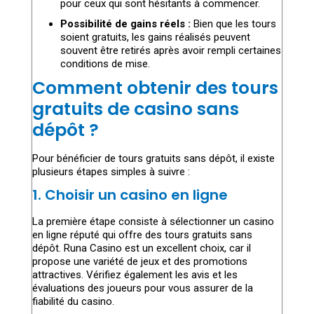
pour ceux qui sont hésitants à commencer.
Possibilité de gains réels :
Bien que les tours
soient gratuits, les gains réalisés peuvent
souvent être retirés après avoir rempli certaines
conditions de mise.
Comment obtenir des tours
gratuits de casino sans
dépôt ?
Pour bénéficier de tours gratuits sans dépôt, il existe
plusieurs étapes simples à suivre :
1. Choisir un casino en ligne
La première étape consiste à sélectionner un casino
en ligne réputé qui offre des tours gratuits sans
dépôt. Runa Casino est un excellent choix, car il
propose une variété de jeux et des promotions
attractives. Vérifiez également les avis et les
évaluations des joueurs pour vous assurer de la
fiabilité du casino.