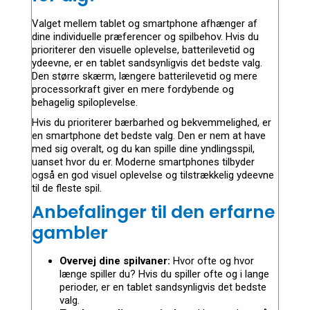
Valget mellem tablet og smartphone afhænger af
dine individuelle præferencer og spilbehov. Hvis du
prioriterer den visuelle oplevelse, batterilevetid og
ydeevne, er en tablet sandsynligvis det bedste valg.
Den større skærm, længere batterilevetid og mere
processorkraft giver en mere fordybende og
behagelig spiloplevelse.
Hvis du prioriterer bærbarhed og bekvemmelighed, er
en smartphone det bedste valg. Den er nem at have
med sig overalt, og du kan spille dine yndlingsspil,
uanset hvor du er. Moderne smartphones tilbyder
også en god visuel oplevelse og tilstrækkelig ydeevne
til de fleste spil.
Anbefalinger til den erfarne
gambler
Overvej dine spilvaner:
Hvor ofte og hvor
længe spiller du? Hvis du spiller ofte og i lange
perioder, er en tablet sandsynligvis det bedste
valg.