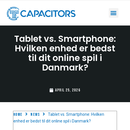
Tablet vs. Smartphone:
Hvilken enhed er bedst
til dit online spil i
Danmark?
April 25, 2026
Home
News
Tablet vs. Smartphone: Hvilken
enhed er bedst til dit online spil i Danmark?