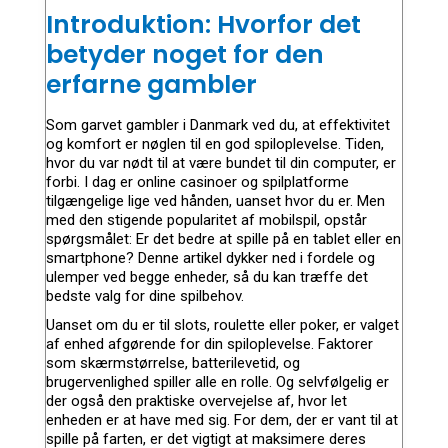
Introduktion: Hvorfor det
betyder noget for den
erfarne gambler
Som garvet gambler i Danmark ved du, at effektivitet
og komfort er nøglen til en god spiloplevelse. Tiden,
hvor du var nødt til at være bundet til din computer, er
forbi. I dag er online casinoer og spilplatforme
tilgængelige lige ved hånden, uanset hvor du er. Men
med den stigende popularitet af mobilspil, opstår
spørgsmålet: Er det bedre at spille på en tablet eller en
smartphone? Denne artikel dykker ned i fordele og
ulemper ved begge enheder, så du kan træffe det
bedste valg for dine spilbehov.
Uanset om du er til slots, roulette eller poker, er valget
af enhed afgørende for din spiloplevelse. Faktorer
som skærmstørrelse, batterilevetid, og
brugervenlighed spiller alle en rolle. Og selvfølgelig er
der også den praktiske overvejelse af, hvor let
enheden er at have med sig. For dem, der er vant til at
spille på farten, er det vigtigt at maksimere deres