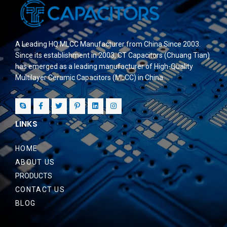
A Leading HQ MLCC Manufacturer from China Since 2003.
Since its establishment in 2003, CT Capacitors (Chuang Tian)
has emerged as a leading manufacturer of High-Quality
Multilayer Ceramic Capacitors (MLCC) in China.
LINKS
HOME
ABOUT US
PRODUCTS
CONTACT US
BLOG