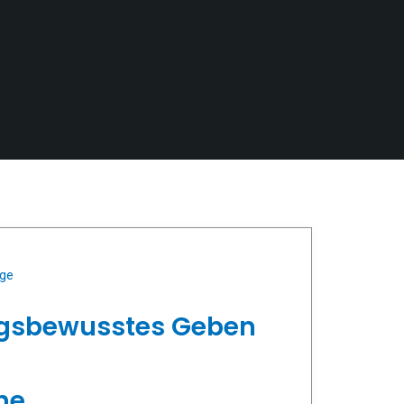
ege
ungsbewusstes Geben
he