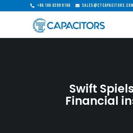
+86 186 0209 9106
sales@ctcapacitors.co
Swift Spie
Financial i