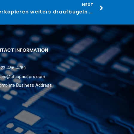
NEXT
Du musst nichts herunterkopieren weiters draufbugeln � reibungslos Inter browser anbrechen und loslegen
TACT INFORMATION
123-456-4789
ales@ctcapacitors.com
omplete Business Address