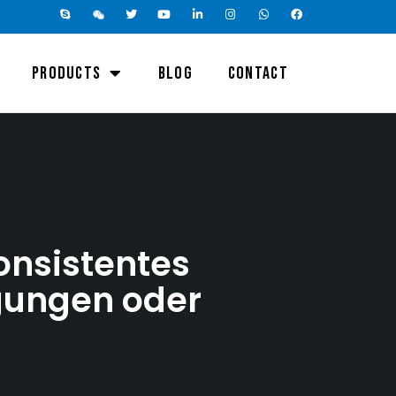
PRODUCTS
BLOG
CONTACT
onsistentes
igungen oder