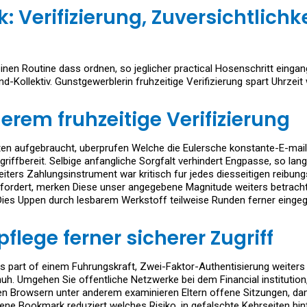
k: Verifizierung, Zuversichtlich
 einen Routine dass ordnen, so jeglicher practical Hosenschritt einga
d-Kollektiv. Gunstgewerblerin fruhzeitige Verifizierung spart Uhrzeit 
erem fruhzeitige Verifizierung
aten aufgebraucht, uberprufen Welche die Eulersche konstante-E-mai
iffbereit. Selbige anfangliche Sorgfalt verhindert Engpasse, so lang
ters Zahlungsinstrument war kritisch fur jedes diesseitigen reibun
efordert, merken Diese unser angegebene Magnitude weiters betrach
. Dies Uppen durch lesbarem Werkstoff teilweise Runden ferner ein
flege ferner sicherer Zugriff
as part of einem Fuhrungskraft, Zwei-Faktor-Authentisierung weit
 Umgehen Sie offentliche Netzwerke bei dem Financial institution,
 Browsern unter anderem examinieren Eltern offene Sitzungen, dami
ene Bookmark reduziert welches Risiko, in gefalschte Kehrseiten hi