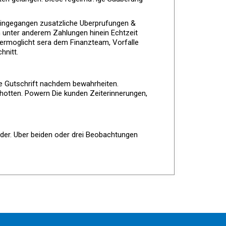
 eingegangen zusatzliche Uberprufungen &
n unter anderem Zahlungen hinein Echtzeit
 ermoglicht sera dem Finanzteam, Vorfalle
hnitt.
e Gutschrift nachdem bewahrheiten.
chotten. Powern Die kunden Zeiterinnerungen,
lder. Uber beiden oder drei Beobachtungen