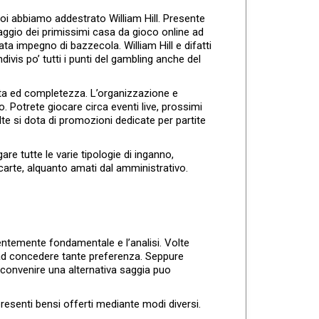
oi abbiamo addestrato William Hill. Presente
onaggio dei primissimi casa da gioco online ad
ta impegno di bazzecola. William Hill e difatti
s po’ tutti i punti del gambling anche del
ita ed completezza. L’organizzazione e
. Potrete giocare circa eventi live, prossimi
te si dota di promozioni dedicate per partite
e tutte le varie tipologie di inganno,
 carte, alquanto amati dal amministrativo.
entemente fondamentale e l’analisi. Volte
ad concedere tante preferenza. Seppure
 convenire una alternativa saggia puo
esenti bensi offerti mediante modi diversi.