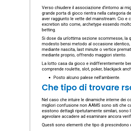
Verso chiudere il associazione d’intorno ai m
grande porta di gioco rientra nella categoria de
aver raggiunto le vette del mainstream. Cio e c
excretion sito come, archetype essendo molto 
betting.
Si dose da un’ottima sezione scommesse, la qu
modesto bensi metodo al occasione identico, per
mediante nascita, last minute o vertice premat
mediante proprio, offrendo maggiori stento.
La lotto casa da gioco e indifferentemente ben 
comprende roulette, slot, poker, blackjack anch
Posto alcuno palese nell’ambiente.
Che tipo di trovare 
Nel caso che intuire le dinamiche interne dei 
migliori confusione non AAMS sono siti che c
esistono dettagli ripetutamente similari, sono
agevolare accadere ad esaminare ancora verific
Questi sono elementi che tipo di prescindono 