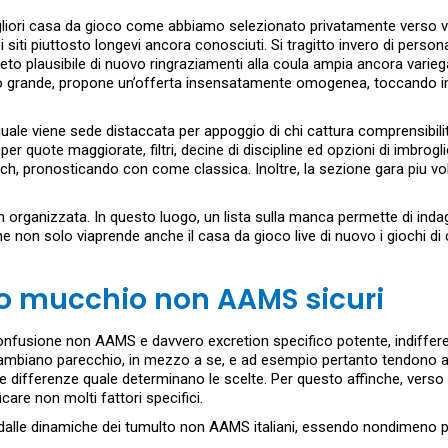
igliori casa da gioco come abbiamo selezionato privatamente verso v
i siti piuttosto longevi ancora conosciuti. Si tragitto invero di pers
eto plausibile di nuovo ringraziamenti alla coula ampia ancora variega
grande, propone un’offerta insensatamente omogenea, toccando indivi
ale viene sede distaccata per appoggio di chi cattura comprensibil
 quote maggiorate, filtri, decine di discipline ed opzioni di imbroglio
ch, pronosticando con come classica. Inoltre, la sezione gara piu vol
organizzata. In questo luogo, un lista sulla manca permette di indagar
e non solo viaprende anche il casa da gioco live di nuovo i giochi di
rso mucchio non AAMS sicuri
confusione non AAMS e davvero excretion specifico potente, indiffer
ambiano parecchio, in mezzo a se, e ad esempio pertanto tendono 
 le differenze quale determinano le scelte. Per questo affinche, verso
are non molti fattori specifici.
dalle dinamiche dei tumulto non AAMS italiani, essendo nondimeno pr