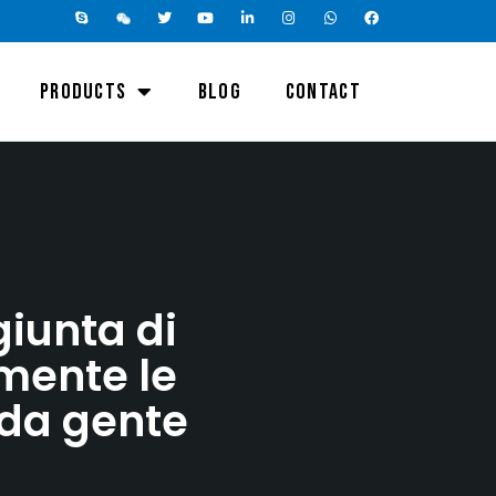
PRODUCTS
BLOG
CONTACT
giunta di
lmente le
 da gente