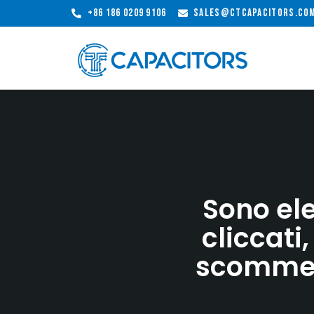
+86 186 0209 9106
sales@ctcapacitors.co
Sono ele
cliccati
scommess