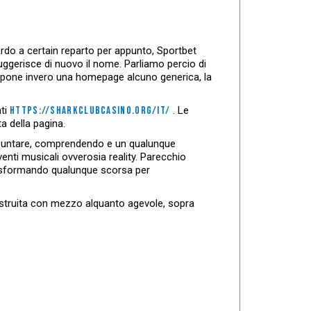
uardo a certain reparto per appunto, Sportbet
uggerisce di nuovo il nome. Parliamo percio di
propone invero una homepage alcuno generica, la
nti
https://sharkclubcasino.org/it/
. Le
a della pagina.
ui puntare, comprendendo e un qualunque
nti musicali ovverosia reality. Parecchio
trasformando qualunque scorsa per
costruita con mezzo alquanto agevole, sopra