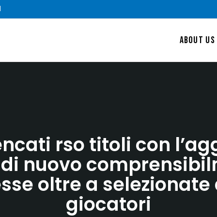
m
ABOUT US
ncati rso titoli con l’ag
, di nuovo comprensibi
e oltre a selezionate
giocatori